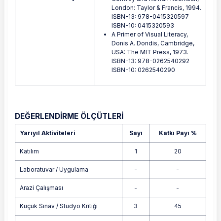
London: Taylor & Francis, 1994.
ISBN-13: 978-0415320597
ISBN-10: 0415320593
A Primer of Visual Literacy,
Donis A. Dondis, Cambridge,
USA: The MIT Press, 1973.
ISBN-13: 978-0262540292
ISBN-10: 0262540290
DEĞERLENDİRME ÖLÇÜTLERİ
Yarıyıl Aktiviteleri
Sayı
Katkı Payı %
Katılım
1
20
Laboratuvar / Uygulama
-
-
Arazi Çalışması
-
-
Küçük Sınav / Stüdyo Kritiği
3
45