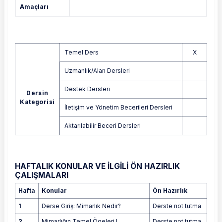
Amaçları
Temel Ders
X
Uzmanlık/Alan Dersleri
Destek Dersleri
Dersin
Kategorisi
İletişim ve Yönetim Becerileri Dersleri
Aktarılabilir Beceri Dersleri
HAFTALIK KONULAR VE İLGİLİ ÖN HAZIRLIK
ÇALIŞMALARI
Hafta
Konular
Ön Hazırlık
1
Derse Giriş: Mimarlık Nedir?
Derste not tutma
2
Mimarlığın Temel Ögeleri I
Derste not tutma