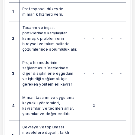
Profesyonel düzeyde
1
-
-
-
-
-
mimarlık hizmeti verir.
Tasarım ve inşaat
pratiklerinde karşılaşılan
2
-
-
-
-
-
karmaşık problemlerin
bireysel ve takım halinde
çözümlerinde sorumluluk alır.
Proje hizmetlerinin
sağlanması süreçlerinde
3
-
-
-
-
-
diğer disiplinlerle eşgüdüm
ve işbirliği sağlamak için
gereken yöntemleri kavrar.
Mimari tasarım ve uygulama
kaynaklı yöntemleri,
4
-
X
-
-
-
kavramları ve teorileri anlar,
yorumlar ve değerlendirir.
Çevreye ve toplumsal
meselelere duyarlı, farklı