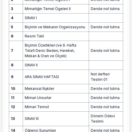
3
Mimarlığın Temel Ögeleri II
Derste not tutma
4
SINAV I
5
Biçimin ve Mekanın Organizasyonu
Derste not tutma
6
Resmi Tatil
Biçimin Özellikleri (ve 6. Hafta
7
Telafi Dersi: Beden, Hareket,
Derste not tutma
Mekan & Oran ve Ölçek)
8
SINAV II
Not defteri
9
ARA SINAV HAFTASI
Teslim 01
10
Mekansal İlişkiler
Derste not tutma
11
Mimari Unsurlar
Derste not tutma
12
Mimari Temsil
Derste not tutma
Dönem Ödevi
13
SINAV III
Teslimi
14
Öğrenci Sunumları
Derste not tutma