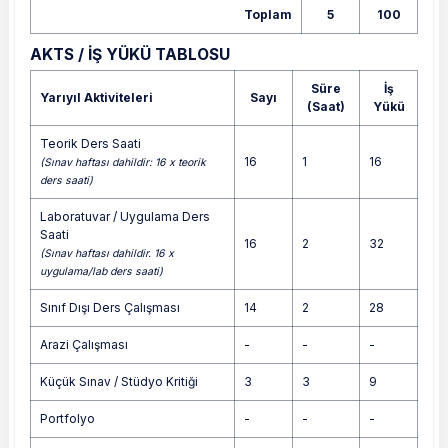
Toplam
5
100
AKTS / İŞ YÜKÜ TABLOSU
Süre
İş
Yarıyıl Aktiviteleri
Sayı
(Saat)
Yükü
Teorik Ders Saati
16
1
16
(Sınav haftası dahildir: 16 x teorik
ders saati)
Laboratuvar / Uygulama Ders
Saati
16
2
32
(Sınav haftası dahildir. 16 x
uygulama/lab ders saati)
Sınıf Dışı Ders Çalışması
14
2
28
Arazi Çalışması
-
-
-
Küçük Sınav / Stüdyo Kritiği
3
3
9
Portfolyo
-
-
-