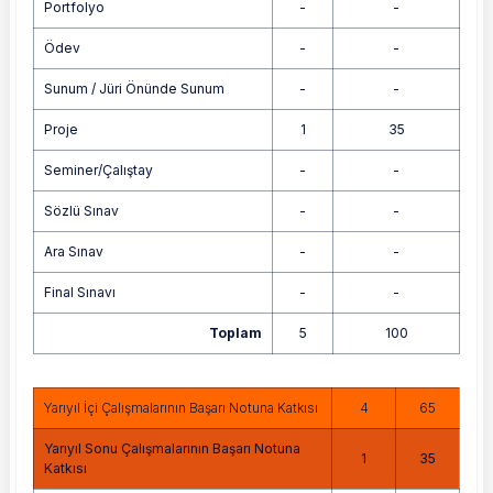
Portfolyo
-
-
Ödev
-
-
Sunum / Jüri Önünde Sunum
-
-
Proje
1
35
Seminer/Çalıştay
-
-
Sözlü Sınav
-
-
Ara Sınav
-
-
Final Sınavı
-
-
Toplam
5
100
Yarıyıl İçi Çalışmalarının Başarı Notuna Katkısı
4
65
Yarıyıl Sonu Çalışmalarının Başarı Notuna
1
35
Katkısı