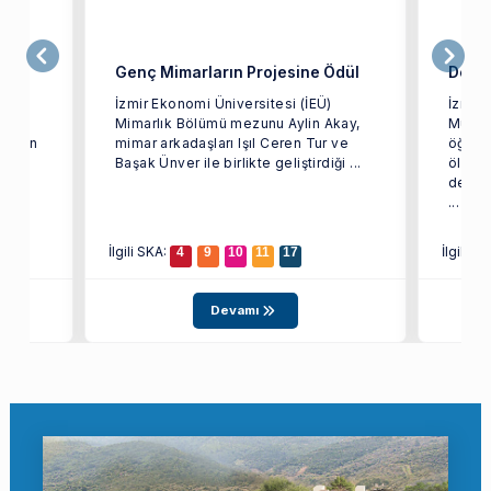
iler
Genç Mimarların Projesine Ödül
Dev Y
İzmir Ekonomi Üniversitesi (İEÜ)
İzmir 
arak
Mimarlık Bölümü mezunu Aylin Akay,
Mühen
i olan
mimar arkadaşları Işıl Ceren Tur ve
öğrenc
ağı
Başak Ünver ile birlikte geliştirdiği ...
ölçekl
depre
...
İlgili SKA:
İlgili S
4
9
10
11
17
Devamı