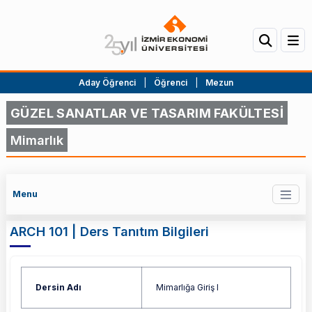
Aday Öğrenci
|
Öğrenci
|
Mezun
GÜZEL SANATLAR VE TASARIM FAKÜLTESİ
Mimarlık
Menu
ARCH 101 | Ders Tanıtım Bilgileri
Dersin Adı
Mimarlığa Giriş I