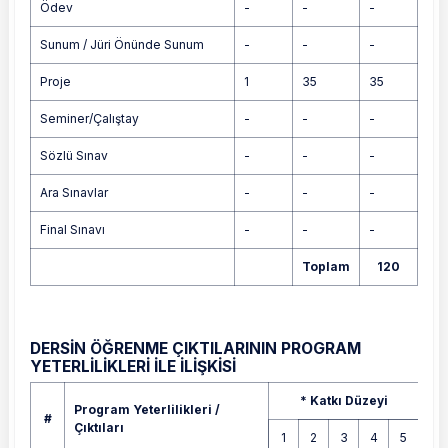
Ödev
-
-
-
Sunum / Jüri Önünde Sunum
-
-
-
Proje
1
35
35
Seminer/Çalıştay
-
-
-
Sözlü Sınav
-
-
-
Ara Sınavlar
-
-
-
Final Sınavı
-
-
-
Toplam
120
DERSİN ÖĞRENME ÇIKTILARININ PROGRAM
YETERLİLİKLERİ İLE İLİŞKİSİ
Program Yeterlilikleri / Çıktıları
* Katkı Düzeyi
Program Yeterlilikleri /
#
Çıktıları
1
2
3
4
5