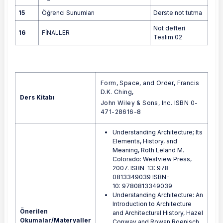
15
Öğrenci Sunumları
Derste not tutma
Not defteri
16
FİNALLER
Teslim 02
Form, Space, and Order, Francis
D.K. Ching,
Ders Kitabı
John Wiley & Sons, Inc. ISBN 0-
471-28616-8
Understanding Architecture; Its
Elements, History, and
Meaning, Roth Leland M.
Colorado: Westview Press,
2007. ISBN-13: 978-
0813349039 ISBN-
10: 9780813349039
Understanding Architecture: An
Introduction to Architecture
Önerilen
and Architectural History, Hazel
Okumalar/Materyaller
Conway and Rowan Roenisch,