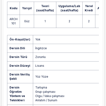
Teori
Uygulama/Lab
Yerel
Kodu
Yarıyıl
AKTS
(saat/hafta)
(saat/hafta)
Kredi
ARCH
Güz
1
2
2
4
101
Yok
Ön-Koşul(lar)
Yok
Dersin Dili
İngilizce
Dersin Türü
Zorunlu
Dersin Düzeyi
Lisans
Dersin Veriliş
Yüz Yüze
Şekli
Dersin
Tartışma
Öğretim
Grup çalışması
Yöntem ve
Olgu / Vaka çalışması
Teknikleri
Anlatım / Sunum