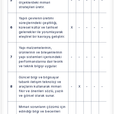
5
-
-
-
-
-
ölçeklerdeki mimari
stratejileri üretir.
Yapılı çevrenin üretimi
süreçlerindeki çeşitliliği,
6
X
-
-
-
-
küresel kültür ve tarihsel
gelenekler ile yorumlayarak
eleştirel bir kavrayış geliştirir.
Yapı malzemelerinin,
ürünlerinin ve bileşenlerinin
7
-
-
-
-
-
yapı sistemleri içerisindeki
performanslarına dair teorik
ve teknik bilgiyi uygular.
Güncel bilgi ve bilgisayar
tabanlı iletişim teknoloji ve
8
-
X
-
-
-
araçlarını kullanarak mimari
fikir ve önerileri sözlü, yazılı
ve görsel olarak sunar.
Mimari sorunların çözümü için
edindiği bilgi ve becerileri