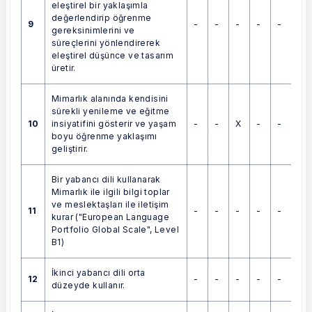
eleştirel bir yaklaşımla
değerlendirip öğrenme
9
-
-
-
-
-
gereksinimlerini ve
süreçlerini yönlendirerek
eleştirel düşünce ve tasarım
üretir.
Mimarlık alanında kendisini
sürekli yenileme ve eğitme
10
-
-
X
-
-
insiyatifini gösterir ve yaşam
boyu öğrenme yaklaşımı
geliştirir.
Bir yabancı dili kullanarak
Mimarlık ile ilgili bilgi toplar
ve meslektaşları ile iletişim
11
-
-
-
-
-
kurar ("European Language
Portfolio Global Scale", Level
B1)
İkinci yabancı dili orta
12
-
-
-
-
-
düzeyde kullanır.