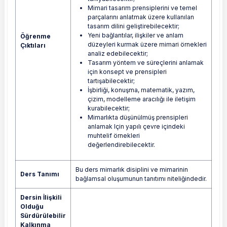
Mimari tasarım prensiplerini ve temel
parçalarını anlatmak üzere kullanılan
tasarım dilini geliştirebilecektir;
Yeni bağlantılar, ilişkiler ve anlam
Öğrenme
düzeyleri kurmak üzere mimari örnekleri
Çıktıları
analiz edebilecektir;
Tasarım yöntem ve süreçlerini anlamak
için konsept ve prensipleri
tartışabilecektir;
İşbirliği, konuşma, matematik, yazım,
çizim, modelleme aracılığı ile iletişim
kurabilecektir;
Mimarlıkta düşünülmüş prensipleri
anlamak Için yapılı çevre içindeki
muhtelif örnekleri
değerlendirebilecektir.
Bu ders mimarlık disiplini ve mimarinin
Ders Tanımı
bağlamsal oluşumunun tanıtımı niteliğindedir.
Dersin İlişkili
Olduğu
Sürdürülebilir
Kalkınma