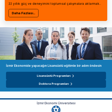
22 yıllık güç ve deneyimini toplumsal çalışmalara aktarmak..
Daha Fazlası..
İzmir Ekonomide yapacağın Lisansüstü eğitimle bir adım öndesin
Lisansüstü Programları
Doktora Programları
İzmir Ekonomi Üniversitesi