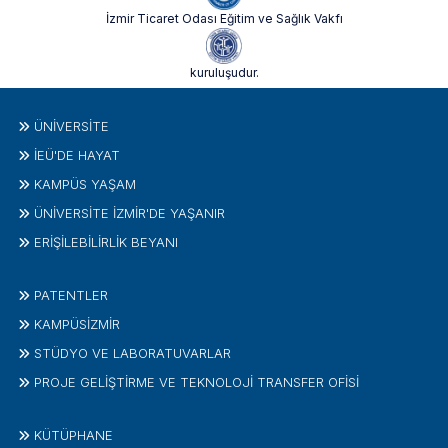
İzmir Ticaret Odası Eğitim ve Sağlık Vakfı
kuruluşudur.
ÜNIVERSITE
İEÜ'DE HAYAT
KAMPÜS YAŞAM
ÜNİVERSİTE İZMİR'DE YAŞANIR
ERİŞİLEBİLİRLİK BEYANI
PATENTLER
KAMPÜSİZMIR
STÜDYO VE LABORATUVARLAR
PROJE GELIŞTIRME VE TEKNOLOJI TRANSFER OFISI
KÜTÜPHANE