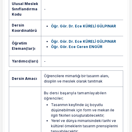
Ulusal Meslek
Sınıflandırma
-
Kodu
Dersin
Öğr. Gör. Dr. Ece KÜRELİ GÜLPINAR
Koordinatörü
Öğr. Gör. Dr. Ece KÜRELİ GÜLPINAR
Öğretim
Öğr. Gör. Ece Ceren ENGÜR
Eleman(lar)ı
Yardımcı(ları)
-
Öğrencilere mimarlığı bir tasarım alanı,
Dersin Amacı
disiplin ve meslek olarak tanıtmak
Bu dersi başarıyla tamamlayabilen
öğrenciler;
Tasarımın keşfinde üç boyutlu
düşünebilmek için form ve mekan ile
ilgili fikirleri soruşturabilecektir;
Yerel ve dünya mimarisindeki tarihi ve
kültürel örneklerin tasarım prensiplerini
tanıyabilecektir;