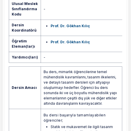
Ulusal Meslek
Sınıflandırma
-
Kodu
Dersin
Prof. Dr. Gökhan Kılıç
Koordinatörü
Öğretim
Prof. Dr. Gökhan Kılıç
Eleman(lar)ı
Yardımcı(ları)
-
Bu ders, mimarlık öğrencilerine temel
mühendislik kavramlarını, tasarım ilkelerini,
ve detaylı tasarım dersleri için altyapıyı
Dersin Amacı
oluşturmayı hedefler. Öğrenci bu ders
sonunda iki ve üç boyutlu mühendislik yapı
elemanlarının çeşitli dış yük ve diğer etkiler
altında davranışlarını kavrayacaktır.
Bu dersi başarıyla tamamlayabilen
öğrenciler;
Statik ve mukavemet ile ilgili tasarım