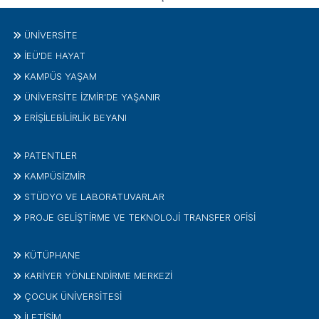
ÜNIVERSITE
İEÜ'DE HAYAT
KAMPÜS YAŞAM
ÜNİVERSİTE İZMİR'DE YAŞANIR
ERİŞİLEBİLİRLİK BEYANI
PATENTLER
KAMPÜSİZMIR
STÜDYO VE LABORATUVARLAR
PROJE GELIŞTIRME VE TEKNOLOJI TRANSFER OFISI
KÜTÜPHANE
KARİYER YÖNLENDİRME MERKEZİ
ÇOCUK ÜNIVERSITESI
İLETIŞIM