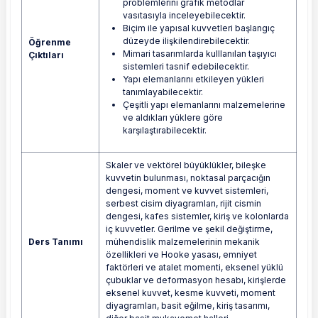
problemlerini grafik metodlar
vasıtasıyla inceleyebilecektir.
Biçim ile yapısal kuvvetleri başlangıç
düzeyde ilişkilendirebilecektir.
Öğrenme
Mimari tasarımlarda kulllanılan taşıyıcı
Çıktıları
sistemleri tasnif edebilecektir.
Yapı elemanlarını etkileyen yükleri
tanımlayabilecektir.
Çeşitli yapı elemanlarını malzemelerine
ve aldıkları yüklere göre
karşılaştırabilecektir.
Skaler ve vektörel büyüklükler, bileşke
kuvvetin bulunması, noktasal parçacığın
dengesi, moment ve kuvvet sistemleri,
serbest cisim diyagramları, rijit cismin
dengesi, kafes sistemler, kiriş ve kolonlarda
iç kuvvetler. Gerilme ve şekil değiştirme,
Ders Tanımı
mühendislik malzemelerinin mekanik
özellikleri ve Hooke yasası, emniyet
faktörleri ve atalet momenti, eksenel yüklü
çubuklar ve deformasyon hesabı, kirişlerde
eksenel kuvvet, kesme kuvveti, moment
diyagramları, basit eğilme, kiriş tasarımı,