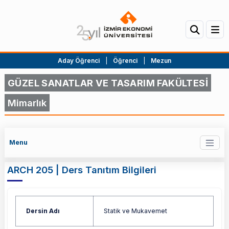
Aday Öğrenci
|
Öğrenci
|
Mezun
GÜZEL SANATLAR VE TASARIM FAKÜLTESİ
Mimarlık
Menu
ARCH 205 | Ders Tanıtım Bilgileri
Dersin Adı
Statik ve Mukavemet