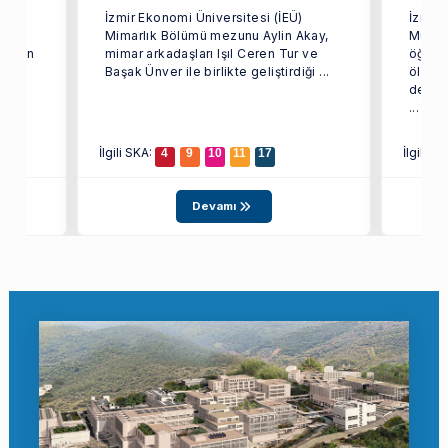
İzmir Ekonomi Üniversitesi (İEÜ)
İzmir 
arak
Mimarlık Bölümü mezunu Aylin Akay,
Mühen
i olan
mimar arkadaşları Işıl Ceren Tur ve
öğrenc
ağı
Başak Ünver ile birlikte geliştirdiği ...
ölçekl
depre
...
İlgili SKA:
İlgili S
4
9
10
11
17
Devamı