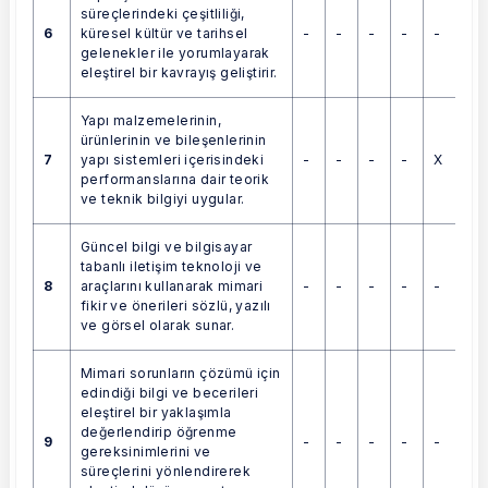
süreçlerindeki çeşitliliği,
6
-
-
-
-
-
küresel kültür ve tarihsel
gelenekler ile yorumlayarak
eleştirel bir kavrayış geliştirir.
Yapı malzemelerinin,
ürünlerinin ve bileşenlerinin
7
-
-
-
-
X
yapı sistemleri içerisindeki
performanslarına dair teorik
ve teknik bilgiyi uygular.
Güncel bilgi ve bilgisayar
tabanlı iletişim teknoloji ve
8
-
-
-
-
-
araçlarını kullanarak mimari
fikir ve önerileri sözlü, yazılı
ve görsel olarak sunar.
Mimari sorunların çözümü için
edindiği bilgi ve becerileri
eleştirel bir yaklaşımla
değerlendirip öğrenme
9
-
-
-
-
-
gereksinimlerini ve
süreçlerini yönlendirerek