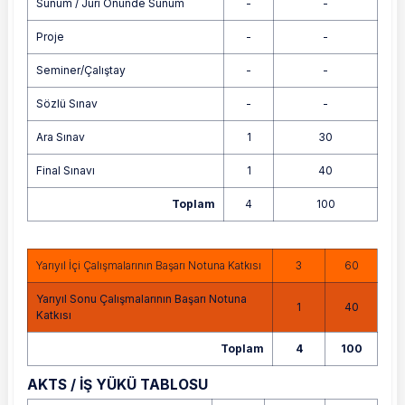
Sunum / Jüri Önünde Sunum
-
-
Proje
-
-
Seminer/Çalıştay
-
-
Sözlü Sınav
-
-
Ara Sınav
1
30
Final Sınavı
1
40
Toplam
4
100
Yarıyıl İçi Çalışmalarının Başarı Notuna Katkısı
3
60
Yarıyıl Sonu Çalışmalarının Başarı Notuna
1
40
Katkısı
Toplam
4
100
AKTS / İŞ YÜKÜ TABLOSU