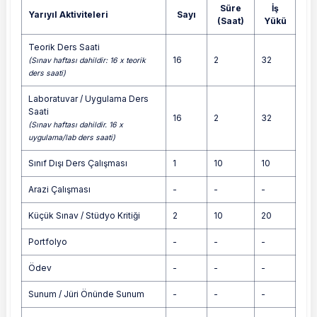
Süre
İş
Yarıyıl Aktiviteleri
Sayı
(Saat)
Yükü
Teorik Ders Saati
16
2
32
(Sınav haftası dahildir: 16 x teorik
ders saati)
Laboratuvar / Uygulama Ders
Saati
16
2
32
(Sınav haftası dahildir. 16 x
uygulama/lab ders saati)
Sınıf Dışı Ders Çalışması
1
10
10
Arazi Çalışması
-
-
-
Küçük Sınav / Stüdyo Kritiği
2
10
20
Portfolyo
-
-
-
Ödev
-
-
-
Sunum / Jüri Önünde Sunum
-
-
-