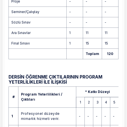
Proje
-
-
-
Seminer/Çalıştay
-
-
-
Sözlü Sınav
-
-
-
Ara Sınavlar
1
11
11
Final Sınavı
1
15
15
Toplam
120
DERSİN ÖĞRENME ÇIKTILARININ PROGRAM
YETERLİLİKLERİ İLE İLİŞKİSİ
Program Yeterlilikleri / Çıktıları
* Katkı Düzeyi
Program Yeterlilikleri /
#
Çıktıları
1
2
3
4
5
Profesyonel düzeyde
1
-
-
-
-
-
mimarlık hizmeti verir.