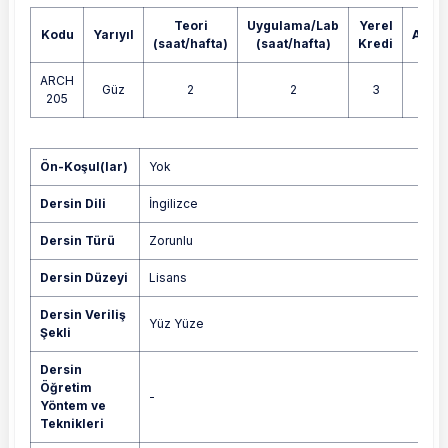
Teori
Uygulama/Lab
Yerel
Kodu
Yarıyıl
AKTS
(saat/hafta)
(saat/hafta)
Kredi
ARCH
Güz
2
2
3
4
205
Yok
Ön-Koşul(lar)
Yok
Dersin Dili
İngilizce
Dersin Türü
Zorunlu
Dersin Düzeyi
Lisans
Dersin Veriliş
Yüz Yüze
Şekli
Dersin
Öğretim
-
Yöntem ve
Teknikleri