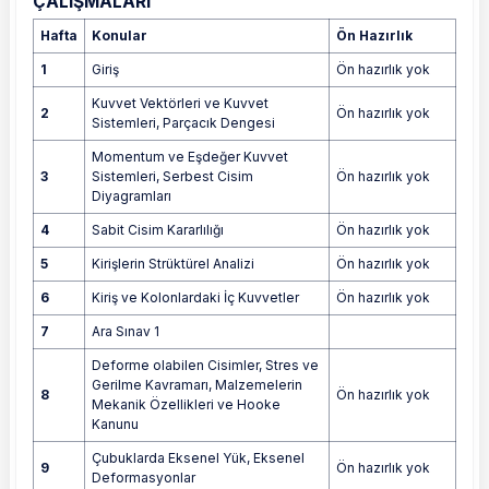
ÇALIŞMALARI
Hafta
Konular
Ön Hazırlık
1
Giriş
Ön hazırlık yok
Kuvvet Vektörleri ve Kuvvet
2
Ön hazırlık yok
Sistemleri, Parçacık Dengesi
Momentum ve Eşdeğer Kuvvet
3
Sistemleri, Serbest Cisim
Ön hazırlık yok
Diyagramları
4
Sabit Cisim Kararlılığı
Ön hazırlık yok
5
Kirişlerin Strüktürel Analizi
Ön hazırlık yok
6
Kiriş ve Kolonlardaki İç Kuvvetler
Ön hazırlık yok
7
Ara Sınav 1
Deforme olabilen Cisimler, Stres ve
Gerilme Kavramarı, Malzemelerin
8
Ön hazırlık yok
Mekanik Özellikleri ve Hooke
Kanunu
Çubuklarda Eksenel Yük, Eksenel
9
Ön hazırlık yok
Deformasyonlar