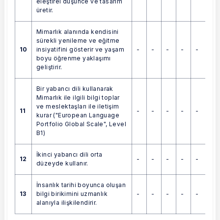
eleştirel düşünce ve tasarım
üretir.
Mimarlık alanında kendisini
sürekli yenileme ve eğitme
10
-
-
-
-
-
insiyatifini gösterir ve yaşam
boyu öğrenme yaklaşımı
geliştirir.
Bir yabancı dili kullanarak
Mimarlık ile ilgili bilgi toplar
ve meslektaşları ile iletişim
11
-
-
-
-
-
kurar ("European Language
Portfolio Global Scale", Level
B1)
İkinci yabancı dili orta
12
-
-
-
-
-
düzeyde kullanır.
İnsanlık tarihi boyunca oluşan
13
-
-
-
-
-
bilgi birikimini uzmanlık
alanıyla ilişkilendirir.