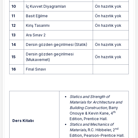
10
İç Kuvvet Diyagramları
Ön hazırlık yok
11
Basit Eğilme
Ön hazırlık yok
12
Kiriş Tasarımı
Ön hazırlık yok
13
Ara Sınav 2
14
Dersin gözden geçirilmesi (Statik)
Ön hazırlık yok
Dersin gözden geçirilmesi
15
Ön hazırlık yok
(Mukavemet)
16
Final Sınavı
Statics and Strength of
Materials for Architecture and
Building Construction,
Barry
th
Onouye & Kevin Kane, 4
Edition, Prentice Hall.
Ders Kitabı
Statics and Mechanics of
nd
Materials
, R.C. Hibbeler, 2
Edition, Pearson-Prentice Hall.