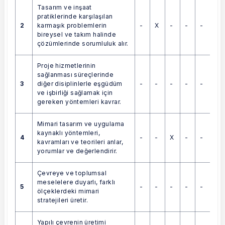
Tasarım ve inşaat
pratiklerinde karşılaşılan
2
-
X
-
-
-
karmaşık problemlerin
bireysel ve takım halinde
çözümlerinde sorumluluk alır.
Proje hizmetlerinin
sağlanması süreçlerinde
3
-
-
-
-
-
diğer disiplinlerle eşgüdüm
ve işbirliği sağlamak için
gereken yöntemleri kavrar.
Mimari tasarım ve uygulama
kaynaklı yöntemleri,
4
-
-
X
-
-
kavramları ve teorileri anlar,
yorumlar ve değerlendirir.
Çevreye ve toplumsal
meselelere duyarlı, farklı
5
-
-
-
-
-
ölçeklerdeki mimari
stratejileri üretir.
Yapılı çevrenin üretimi