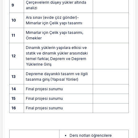
Çerçevelerin düşey yükler altında
9
analizi
Ara sınav (evde çöz gönder)-
10
Mimarlar için Çelik yapı tasarımı
Mimarlar için Çelik yapı tasarımı,
11
Örnekler
Dinamik yüklerin yapılara etkisi ve
statik ve dinamik yükler arasındaki
12
temel farklar, Deprem ve Deprem
Yüklerine Giriş
Depreme dayanıklı tasarım ve ilgili
13
tasarıma giriş (Yapısal Yönler)
14
Final projesi sunumu
15
Final projesi sunumu
16
Final projesi sunumu
Ders notları öğrencilere