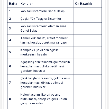
Hafta
Konular
Ön Hazırlık
1
Yapısal Sistemlere Genel Bakış
2
Çeşitli Yük Taşıyıcı Sistemler
Yapısal Sistemlerin elemanlarına
3
Genel Bakış
Temel Yük analizi, atalet momenti
4
tanımı, hesabı, buruklma yarıçapı
Kompleks Şekillerin ağırlık
5
merkezinin hesabı
Ağaç kirişlerin tasarımı, çökmesinin
6
hesaplanması, dikkat edilmesi
gereken hususlar
Çelik kirişlerin tasarımı, çökmesinin
7
hesaplanması dikkat edilmesi
gereken hususlar
Kolon tasarım ilkeleri basınç
8
burkulması, Ahşap ve çelik kolon
çalışma esasları