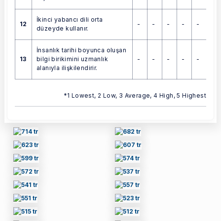
İkinci yabancı dili orta
12
-
-
-
-
-
düzeyde kullanır.
İnsanlık tarihi boyunca oluşan
13
-
-
-
-
-
bilgi birikimini uzmanlık
alanıyla ilişkilendirir.
*1 Lowest, 2 Low, 3 Average, 4 High, 5 Highest