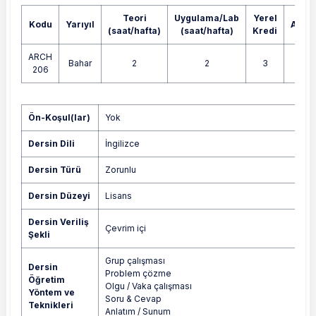
Teori
Uygulama/Lab
Yerel
Kodu
Yarıyıl
AKTS
(saat/hafta)
(saat/hafta)
Kredi
ARCH
Bahar
2
2
3
4
206
Yok
Ön-Koşul(lar)
Yok
Dersin Dili
İngilizce
Dersin Türü
Zorunlu
Dersin Düzeyi
Lisans
Dersin Veriliş
Çevrim içi
Şekli
Grup çalışması
Dersin
Problem çözme
Öğretim
Olgu / Vaka çalışması
Yöntem ve
Soru & Cevap
Teknikleri
Anlatım / Sunum