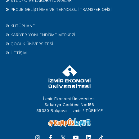
STÜDYO VE LABORATUVARLAR
PROJE GELIŞTIRME VE TEKNOLOJI TRANSFER OFISI
KÜTÜPHANE
KARİYER YÖNLENDİRME MERKEZİ
ÇOCUK ÜNIVERSITESI
İLETIŞIM
İzmir Ekonomi Üniversitesi
Sakarya Caddesi No:156
35330 Balçova - İzmir / TÜRKİYE