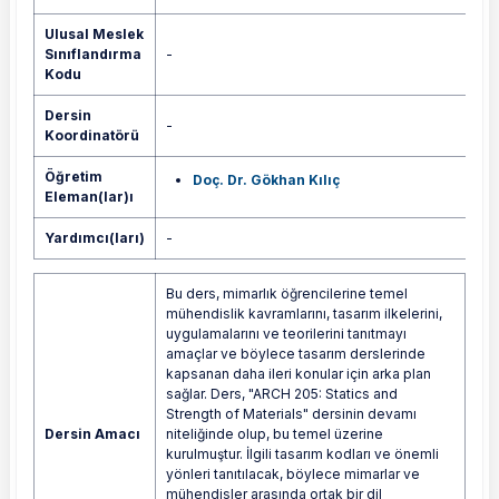
Ulusal Meslek
Sınıflandırma
-
Kodu
Dersin
-
Koordinatörü
Öğretim
Doç. Dr. Gökhan Kılıç
Eleman(lar)ı
Yardımcı(ları)
-
Bu ders, mimarlık öğrencilerine temel
mühendislik kavramlarını, tasarım ilkelerini,
uygulamalarını ve teorilerini tanıtmayı
amaçlar ve böylece tasarım derslerinde
kapsanan daha ileri konular için arka plan
sağlar. Ders, "ARCH 205: Statics and
Strength of Materials" dersinin devamı
Dersin Amacı
niteliğinde olup, bu temel üzerine
kurulmuştur. İlgili tasarım kodları ve önemli
yönleri tanıtılacak, böylece mimarlar ve
mühendisler arasında ortak bir dil