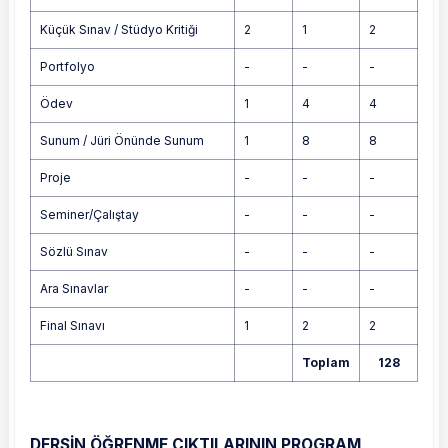
Küçük Sınav / Stüdyo Kritiği
2
1
2
Portfolyo
-
-
-
Ödev
1
4
4
Sunum / Jüri Önünde Sunum
1
8
8
Proje
-
-
-
Seminer/Çalıştay
-
-
-
Sözlü Sınav
-
-
-
Ara Sınavlar
-
-
-
Final Sınavı
1
2
2
Toplam
128
DERSİN ÖĞRENME ÇIKTILARININ PROGRAM