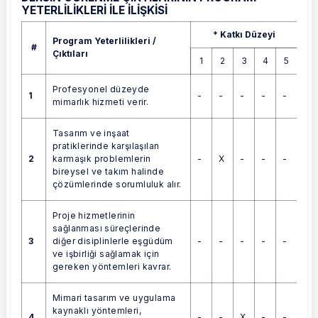
YETERLİLİKLERİ İLE İLİŞKİSİ
Program Yeterlilikleri / Çıktıları
* Katkı Düzeyi
Program Yeterlilikleri /
#
Çıktıları
1
2
3
4
5
Profesyonel düzeyde
1
-
-
-
-
-
mimarlık hizmeti verir.
Tasarım ve inşaat
pratiklerinde karşılaşılan
2
-
X
-
-
-
karmaşık problemlerin
bireysel ve takım halinde
çözümlerinde sorumluluk alır.
Proje hizmetlerinin
sağlanması süreçlerinde
3
-
-
-
-
-
diğer disiplinlerle eşgüdüm
ve işbirliği sağlamak için
gereken yöntemleri kavrar.
Mimari tasarım ve uygulama
kaynaklı yöntemleri,
4
-
-
X
-
-