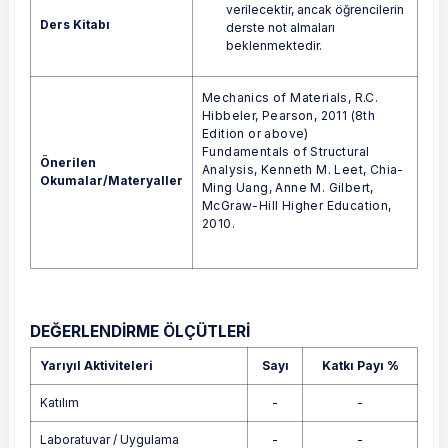
verilecektir, ancak öğrencilerin
Ders Kitabı
derste not almaları
beklenmektedir.
Mechanics of Materials, R.C.
Hibbeler, Pearson, 2011 (8th
Edition or above)
Fundamentals of Structural
Önerilen
Analysis, Kenneth M. Leet, Chia-
Okumalar/Materyaller
Ming Uang, Anne M. Gilbert,
McGraw-Hill Higher Education,
2010.
DEĞERLENDİRME ÖLÇÜTLERİ
Yarıyıl Aktiviteleri
Sayı
Katkı Payı %
Katılım
-
-
Laboratuvar / Uygulama
-
-