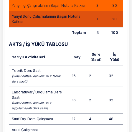
Yarıyıl İçi Çalışmalarının Başarı Notuna Katkısı
3
80
Yarıyıl Sonu Çalışmalarının Başarı Notuna
1
20
Katkısı
Toplam
4
100
AKTS / İŞ YÜKÜ TABLOSU
Süre
İş
Yarıyıl Aktiviteleri
Sayı
(Saat)
Yükü
Teorik Ders Saati
16
2
32
(Sınav haftası dahildir: 16 x teorik
ders saati)
Laboratuvar / Uygulama Ders
Saati
16
2
32
(Sınav haftası dahildir. 16 x
uygulama/lab ders saati)
Sınıf Dışı Ders Çalışması
12
4
48
Arazi Çalışması
-
-
-