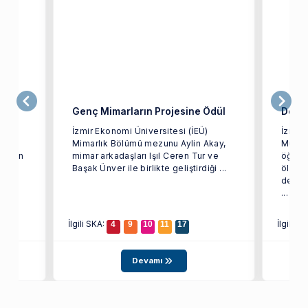
iler
Genç Mimarların Projesine Ödül
Dev Y
İzmir Ekonomi Üniversitesi (İEÜ)
İzmir 
arak
Mimarlık Bölümü mezunu Aylin Akay,
Mühen
i olan
mimar arkadaşları Işıl Ceren Tur ve
öğrenc
ağı
Başak Ünver ile birlikte geliştirdiği ...
ölçekl
depre
...
İlgili SKA:
İlgili S
4
9
10
11
17
Devamı