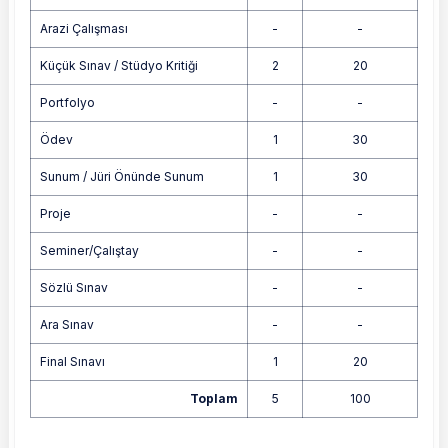
Arazi Çalışması
-
-
Küçük Sınav / Stüdyo Kritiği
2
20
Portfolyo
-
-
Ödev
1
30
Sunum / Jüri Önünde Sunum
1
30
Proje
-
-
Seminer/Çalıştay
-
-
Sözlü Sınav
-
-
Ara Sınav
-
-
Final Sınavı
1
20
Toplam
5
100