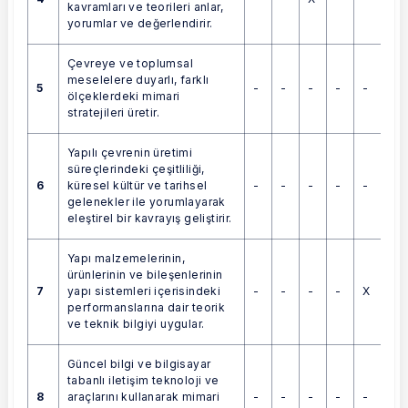
kavramları ve teorileri anlar,
yorumlar ve değerlendirir.
Çevreye ve toplumsal
meselelere duyarlı, farklı
5
-
-
-
-
-
ölçeklerdeki mimari
stratejileri üretir.
Yapılı çevrenin üretimi
süreçlerindeki çeşitliliği,
6
-
-
-
-
-
küresel kültür ve tarihsel
gelenekler ile yorumlayarak
eleştirel bir kavrayış geliştirir.
Yapı malzemelerinin,
ürünlerinin ve bileşenlerinin
7
-
-
-
-
X
yapı sistemleri içerisindeki
performanslarına dair teorik
ve teknik bilgiyi uygular.
Güncel bilgi ve bilgisayar
tabanlı iletişim teknoloji ve
8
-
-
-
-
-
araçlarını kullanarak mimari