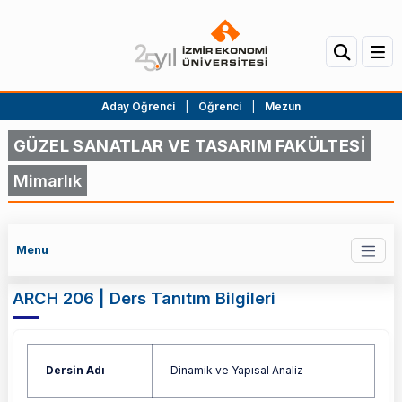
Aday Öğrenci
|
Öğrenci
|
Mezun
GÜZEL SANATLAR VE TASARIM FAKÜLTESİ
Mimarlık
Menu
ARCH 206 | Ders Tanıtım Bilgileri
Dersin Adı
Dinamik ve Yapısal Analiz