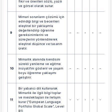
fikir ve önerileri sözlü, yazılı
ve görsel olarak sunar.
Mimari sorunların çözümü için
edindiği bilgi ve becerileri
eleştirel bir yaklaşımla
değerlendirip öğrenme
9
-
-
-
-
-
gereksinimlerini ve
süreçlerini yönlendirerek
eleştirel düşünce ve tasarım
üretir.
Mimarlık alanında kendisini
sürekli yenileme ve eğitme
10
-
-
-
-
-
insiyatifini gösterir ve yaşam
boyu öğrenme yaklaşımı
geliştirir.
Bir yabancı dili kullanarak
Mimarlık ile ilgili bilgi toplar
ve meslektaşları ile iletişim
11
-
-
-
-
-
kurar ("European Language
Portfolio Global Scale", Level
B1)