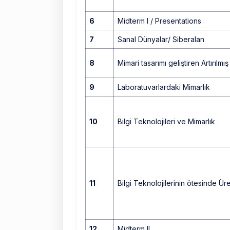
6
Midterm I / Presentations
7
Sanal Dünyalar/ Siberalan
8
Mimari tasarımı geliştiren Artırılmı
9
Laboratuvarlardaki Mimarlık
10
Bilgi Teknolojileri ve Mimarlık
11
Bilgi Teknolojilerinin ötesinde Ür
12
Midterm II