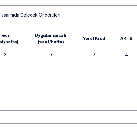
Tasarımda Gelecek Öngörüleri
Teori
Uygulama/Lab
Yerel Kredi
AKTS
at/hafta)
(saat/hafta)
3
0
3
4