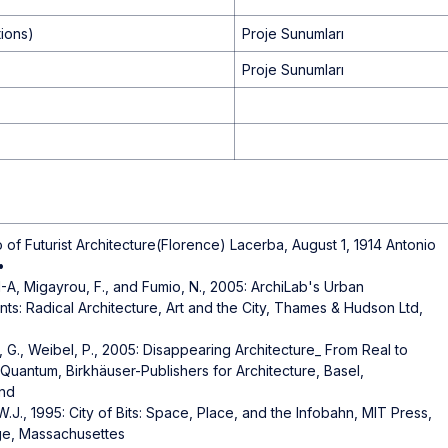
tions)
Proje Sunumları
Proje Sunumları
 of Futurist Architecture(Florence) Lacerba, August 1, 1914 Antonio
•
-A, Migayrou, F., and Fumio, N., 2005: ArchiLab's Urban
ts: Radical Architecture, Art and the City, Thames & Hudson Ltd,
, G., Weibel, P., 2005: Disappearing Architecture_ From Real to
o Quantum, Birkhäuser-Publishers for Architecture, Basel,
and
 W.J., 1995: City of Bits: Space, Place, and the Infobahn, MIT Press,
e, Massachusettes