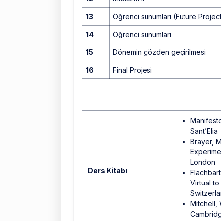
13
Öğrenci sunumları (Future Projec
14
Öğrenci sunumları
15
Dönemin gözden geçirilmesi
16
Final Projesi
Manifesto
Sant’Elia 
Brayer, M
Experimen
London
Ders Kitabı
Flachbart
Virtual t
Switzerl
Mitchell,
Cambridg