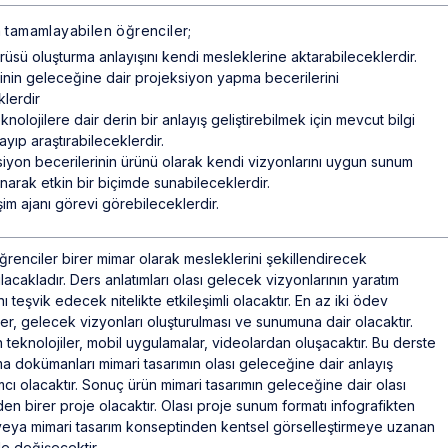
a tamamlayabilen öğrenciler;
sü oluşturma anlayışını kendi mesleklerine aktarabileceklerdir.
ğinin geleceğine dair projeksiyon yapma becerilerini
klerdir
eknolojilere dair derin bir anlayış geliştirebilmek için mevcut bilgi
rayıp araştırabileceklerdir.
yon becerilerinin ürünü olarak kendi vizyonlarını uygun sunum
anarak etkin bir biçimde sunabileceklerdir.
şim ajanı görevi görebileceklerdir.
nciler birer mimar olarak mesleklerini şekillendirecek
ılacakladır. Ders anlatımları olası gelecek vizyonlarının yaratım
nı teşvik edecek nitelikte etkileşimli olacaktır. En az iki ödev
er, gelecek vizyonları oluşturulması ve sunumuna dair olacaktır.
 teknolojiler, mobil uygulamalar, videolardan oluşacaktır. Bu derste
ma dokümanları mimari tasarımın olası geleceğine dair anlayış
cı olacaktır. Sonuç ürün mimari tasarımın geleceğine dair olası
n birer proje olacaktır. Olası proje sunum formatı infografikten
veya mimari tasarım konseptinden kentsel görselleştirmeye uzanan
e değişecektir.