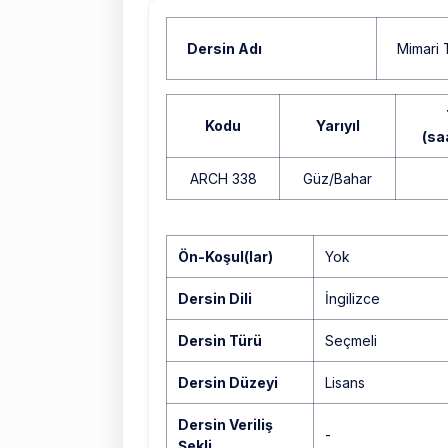
Dersin Adı
Mimari 
Kodu
Yarıyıl
(sa
ARCH 338
Güz/Bahar
Yok
Ön-Koşul(lar)
Yok
Dersin Dili
İngilizce
Dersin Türü
Seçmeli
Dersin Düzeyi
Lisans
Dersin Veriliş
-
Şekli