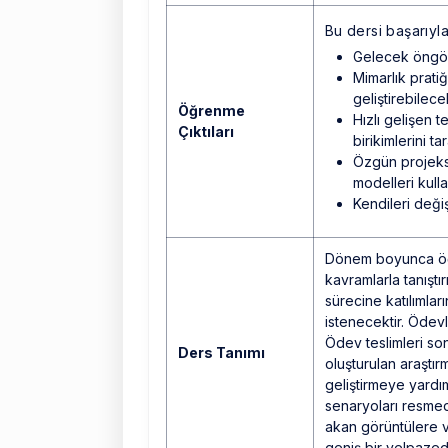
Bu dersi başarıyl
Gelecek öngörü
Mimarlık prati
geliştirebilece
Öğrenme
Hızlı gelişen t
Çıktıları
birikimlerini ta
Özgün projeksi
modelleri kull
Kendileri deği
Dönem boyunca öğre
kavramlarla tanıştır
sürecine katılımları
istenecektir. Ödevl
Ödev teslimleri son
Ders Tanımı
oluşturulan araştır
geliştirmeye yardım
senaryoları resmede
akan görüntülere 
geniş bir yelpazed