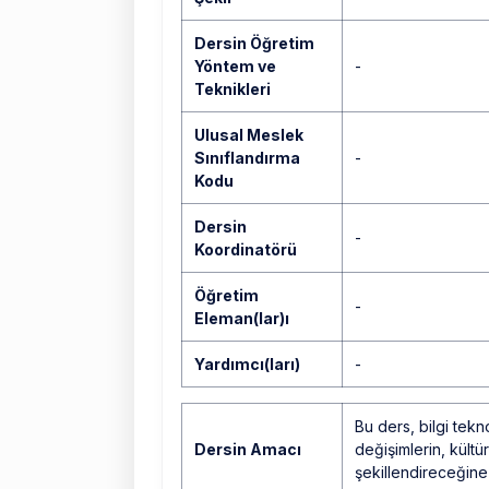
Dersin Öğretim
Yöntem ve
-
Teknikleri
Ulusal Meslek
Sınıflandırma
-
Kodu
Dersin
-
Koordinatörü
Öğretim
-
Eleman(lar)ı
Yardımcı(ları)
-
Bu ders, bilgi tekno
Dersin Amacı
değişimlerin, kültü
şekillendireceğine 