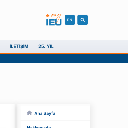
EN
İLETIŞIM
25. YIL
Ana Sayfa
Hakkımızda