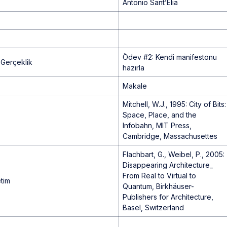
Antonio Sant’Elia
Ödev #2: Kendi manifestonu
ş Gerçeklik
hazırla
Makale
Mitchell, W.J., 1995: City of Bits:
Space, Place, and the
Infobahn, MIT Press,
Cambridge, Massachusettes
Flachbart, G., Weibel, P., 2005:
Disappearing Architecture_
From Real to Virtual to
etim
Quantum, Birkhäuser-
Publishers for Architecture,
Basel, Switzerland