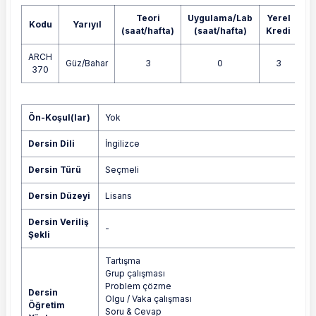
Teori
Uygulama/Lab
Yerel
Kodu
Yarıyıl
A
(saat/hafta)
(saat/hafta)
Kredi
ARCH
Güz/Bahar
3
0
3
370
Yok
Ön-Koşul(lar)
Yok
Dersin Dili
İngilizce
Dersin Türü
Seçmeli
Dersin Düzeyi
Lisans
Dersin Veriliş
-
Şekli
Tartışma
Grup çalışması
Problem çözme
Dersin
Olgu / Vaka çalışması
Öğretim
Soru & Cevap