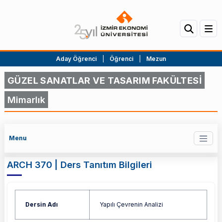
Aday Öğrenci
|
Öğrenci
|
Mezun
GÜZEL SANATLAR VE TASARIM FAKÜLTESİ
Mimarlık
Menu
ARCH 370 | Ders Tanıtım Bilgileri
Dersin Adı
Yapılı Çevrenin Analizi