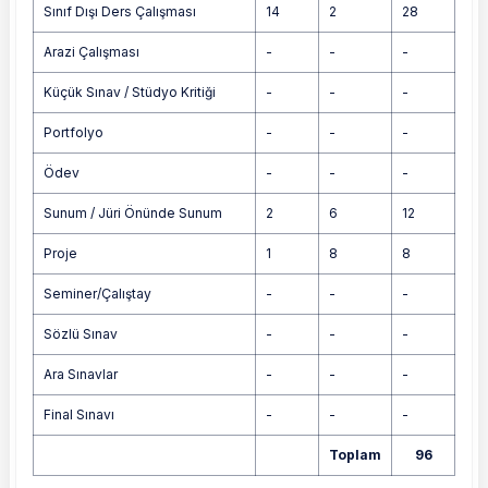
Sınıf Dışı Ders Çalışması
14
2
28
Arazi Çalışması
-
-
-
Küçük Sınav / Stüdyo Kritiği
-
-
-
Portfolyo
-
-
-
Ödev
-
-
-
Sunum / Jüri Önünde Sunum
2
6
12
Proje
1
8
8
Seminer/Çalıştay
-
-
-
Sözlü Sınav
-
-
-
Ara Sınavlar
-
-
-
Final Sınavı
-
-
-
Toplam
96