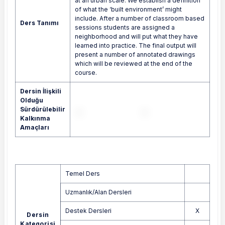
at an urban scale. We establish a definition
of what the ‘built environment’ might
include. After a number of classroom based
Ders Tanımı
sessions students are assigned a
neighborhood and will put what they have
learned into practice. The final output will
present a number of annotated drawings
which will be reviewed at the end of the
course.
Dersin İlişkili
Olduğu
Sürdürülebilir
Kalkınma
Amaçları
Temel Ders
Uzmanlık/Alan Dersleri
Destek Dersleri
X
Dersin
Kategorisi