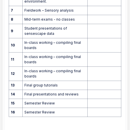
environment.
7
Fieldwork – Sensory analysis
8
Mid-term exams - no classes
Student presentations of
9
sensescape data
In-class working – compiling final
10
boards
In-class working – compiling final
11
boards
In-class working – compiling final
12
boards
13
Final group tutorials
14
Final presentations and reviews
15
Semester Review
16
Semester Review