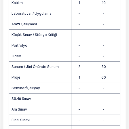
Katılım
1
10
Laboratuvar / Uygulama
-
-
Arazi Çalışması
-
-
Küçük Sınav / Stüdyo Kritiği
-
-
Portfolyo
-
-
Ödev
-
-
Sunum / Jüri Önünde Sunum
2
30
Proje
1
60
Seminer/Çalıştay
-
-
Sözlü Sınav
-
-
Ara Sınav
-
-
Final Sınavı
-
-