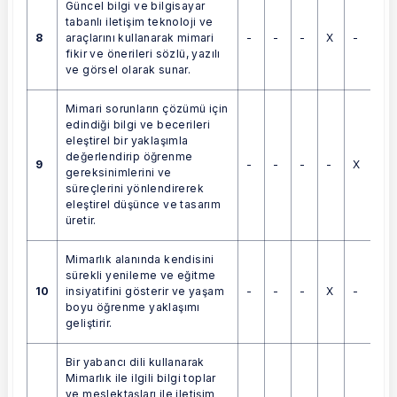
Güncel bilgi ve bilgisayar
tabanlı iletişim teknoloji ve
8
-
-
-
X
-
araçlarını kullanarak mimari
fikir ve önerileri sözlü, yazılı
ve görsel olarak sunar.
Mimari sorunların çözümü için
edindiği bilgi ve becerileri
eleştirel bir yaklaşımla
değerlendirip öğrenme
9
-
-
-
-
X
gereksinimlerini ve
süreçlerini yönlendirerek
eleştirel düşünce ve tasarım
üretir.
Mimarlık alanında kendisini
sürekli yenileme ve eğitme
10
-
-
-
X
-
insiyatifini gösterir ve yaşam
boyu öğrenme yaklaşımı
geliştirir.
Bir yabancı dili kullanarak
Mimarlık ile ilgili bilgi toplar
ve meslektaşları ile iletişim