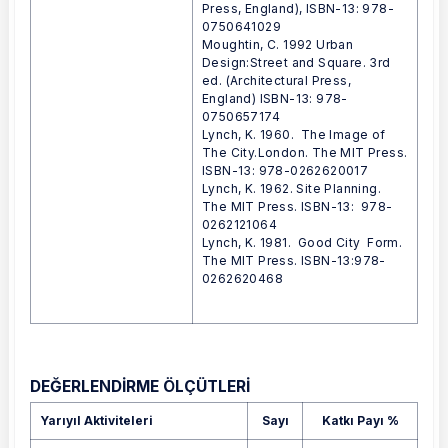
Press, England), ISBN-13: 978-
0750641029
Moughtin, C. 1992 Urban
Design:Street and Square. 3rd
ed. (Architectural Press,
England) ISBN-13: 978-
0750657174
Lynch, K. 1960. The Image of
The City.London. The MIT Press.
ISBN-13: 978-0262620017
Lynch, K. 1962. Site Planning.
The MIT Press. ISBN-13: 978-
0262121064
Lynch, K. 1981. Good City Form.
The MIT Press. ISBN-13:978-
0262620468
DEĞERLENDİRME ÖLÇÜTLERİ
Yarıyıl Aktiviteleri
Sayı
Katkı Payı %