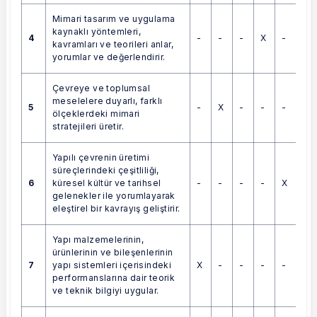
Mimari tasarım ve uygulama
kaynaklı yöntemleri,
4
-
-
-
X
-
kavramları ve teorileri anlar,
yorumlar ve değerlendirir.
Çevreye ve toplumsal
meselelere duyarlı, farklı
5
-
X
-
-
-
ölçeklerdeki mimari
stratejileri üretir.
Yapılı çevrenin üretimi
süreçlerindeki çeşitliliği,
6
-
-
-
-
X
küresel kültür ve tarihsel
gelenekler ile yorumlayarak
eleştirel bir kavrayış geliştirir.
Yapı malzemelerinin,
ürünlerinin ve bileşenlerinin
7
X
-
-
-
-
yapı sistemleri içerisindeki
performanslarına dair teorik
ve teknik bilgiyi uygular.