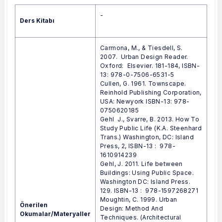
-
Ders Kitabı
Carmona, M., & Tiesdell, S.
2007. Urban Design Reader.
Oxford: Elsevier. 181-184, ISBN-
13: 978-0-7506-6531-5
Cullen, G. 1961. Townscape.
Reinhold Publishing Corporation,
USA: Newyork ISBN-13: 978-
0750620185
Gehl J., Svarre, B. 2013. How To
Study Public Life (K.A. Steenhard
Trans.) Washington, DC: Island
Press, 2, ISBN-13 ‏: ‎ 978-
1610914239
Gehl, J. 2011. Life between
Buildings: Using Public Space.
Washington DC: Island Press.
129. ISBN-13 : ‎ 978-1597268271
Moughtin, C. 1999. Urban
Önerilen
Design: Method And
Okumalar/Materyaller
Techniques. (Architectural