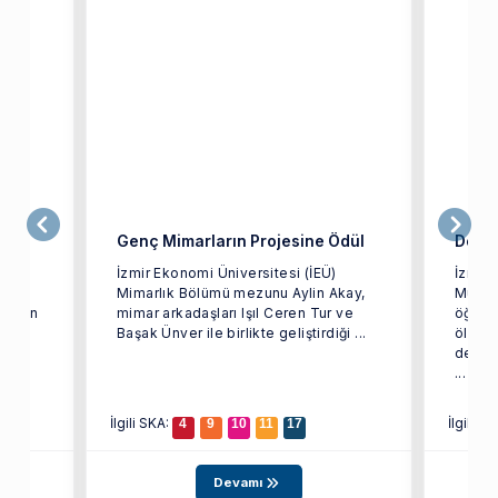
iler
Genç Mimarların Projesine Ödül
Dev Y
İzmir Ekonomi Üniversitesi (İEÜ)
İzmir 
arak
Mimarlık Bölümü mezunu Aylin Akay,
Mühen
i olan
mimar arkadaşları Işıl Ceren Tur ve
öğrenc
ağı
Başak Ünver ile birlikte geliştirdiği ...
ölçekl
depre
...
İlgili SKA:
İlgili S
4
9
10
11
17
Devamı