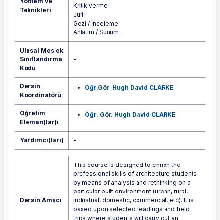
Yöntem ve
Kritik verme
Teknikleri
Jüri
Gezi / İnceleme
Anlatım / Sunum
Ulusal Meslek
Sınıflandırma
-
Kodu
Dersin
Öğr.Gör. Hugh David CLARKE
Koordinatörü
Öğretim
Öğr. Gör. Hugh David CLARKE
Eleman(lar)ı
Yardımcı(ları)
-
This course is designed to enrich the
professional skills of architecture students
by means of analysis and rethinking on a
particular built environment (urban, rural,
Dersin Amacı
industrial, domestic, commercial, etc). It is
based upon selected readings and field
trips where students will carry out an