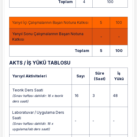
Toplam
4
100
Yarıyıl İçi Çalışmalarının Başarı Notuna Katkısı
5
100
Yarıyıl Sonu Çalışmalarının Başarı Notuna
-
-
Katkısı
Toplam
5
100
AKTS / İŞ YÜKÜ TABLOSU
Süre
İş
Yarıyıl Aktiviteleri
Sayı
(Saat)
Yükü
Teorik Ders Saati
16
3
48
(Sınav haftası dahildir: 16 x teorik
ders saati)
Laboratuvar / Uygulama Ders
Saati
-
-
-
(Sınav haftası dahildir. 16 x
uygulama/lab ders saati)