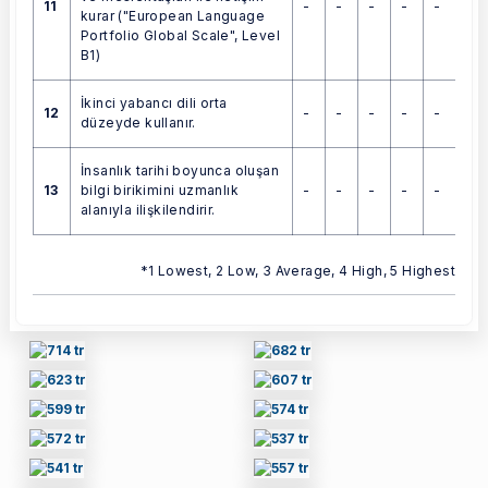
11
-
-
-
-
-
kurar ("European Language
Portfolio Global Scale", Level
B1)
İkinci yabancı dili orta
12
-
-
-
-
-
düzeyde kullanır.
İnsanlık tarihi boyunca oluşan
13
-
-
-
-
-
bilgi birikimini uzmanlık
alanıyla ilişkilendirir.
*1 Lowest, 2 Low, 3 Average, 4 High, 5 Highest