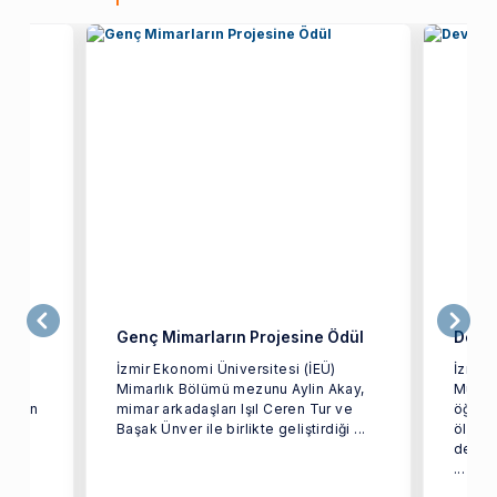
iler
Genç Mimarların Projesine Ödül
Dev Y
İzmir Ekonomi Üniversitesi (İEÜ)
İzmir 
arak
Mimarlık Bölümü mezunu Aylin Akay,
Mühen
i olan
mimar arkadaşları Işıl Ceren Tur ve
öğrenc
ağı
Başak Ünver ile birlikte geliştirdiği ...
ölçekl
depre
...