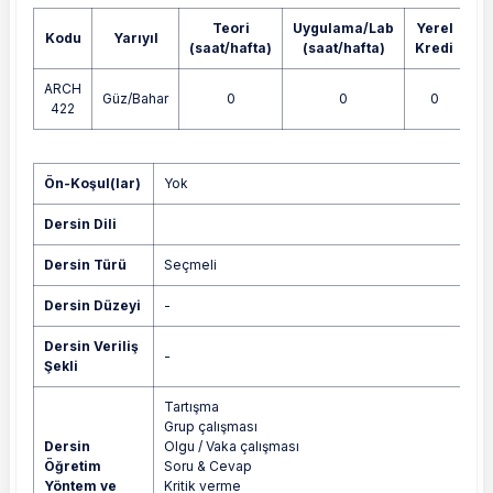
Teori
Uygulama/Lab
Yerel
Kodu
Yarıyıl
A
(saat/hafta)
(saat/hafta)
Kredi
ARCH
Güz/Bahar
0
0
0
422
Yok
Ön-Koşul(lar)
Yok
Dersin Dili
Dersin Türü
Seçmeli
Dersin Düzeyi
-
Dersin Veriliş
-
Şekli
Tartışma
Grup çalışması
Dersin
Olgu / Vaka çalışması
Öğretim
Soru & Cevap
Yöntem ve
Kritik verme