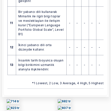
geliştirir.
Bir yabancı dili kullanarak
Mimarlık ile ilgili bilgi toplar
ve meslektaşları ile iletişim
11
-
-
-
-
-
kurar ("European Language
Portfolio Global Scale", Level
B1)
İkinci yabancı dili orta
12
-
-
-
-
-
düzeyde kullanır.
İnsanlık tarihi boyunca oluşan
13
-
-
-
-
-
bilgi birikimini uzmanlık
alanıyla ilişkilendirir.
*1 Lowest, 2 Low, 3 Average, 4 High, 5 Highest