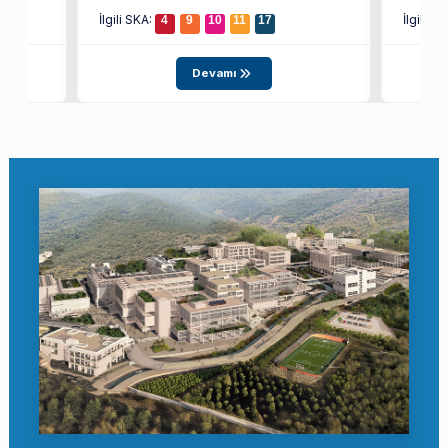
İlgili SKA:
İlgili S
4
9
10
11
17
Devamı