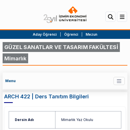
Aday Öğrenci
|
Öğrenci
|
Mezun
GÜZEL SANATLAR VE TASARIM FAKÜLTESİ
Mimarlık
Menu
ARCH 422 | Ders Tanıtım Bilgileri
Dersin Adı
Mimarlık Yaz Okulu