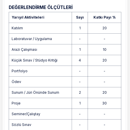
DEĞERLENDİRME ÖLÇÜTLERİ
Yarıyıl Aktiviteleri
Sayı
Katkı Payı %
Katılım
1
20
Laboratuvar / Uygulama
-
-
Arazi Çalışması
1
10
Küçük Sınav / Stüdyo Kritiği
4
20
Portfolyo
-
-
Ödev
-
-
Sunum / Jüri Önünde Sunum
2
20
Proje
1
30
Seminer/Çalıştay
-
-
Sözlü Sınav
-
-