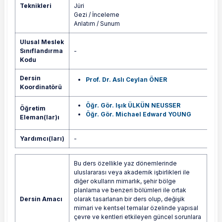
Teknikleri
Jüri
Gezi / İnceleme
Anlatım / Sunum
Ulusal Meslek
Sınıflandırma
-
Kodu
Dersin
Prof. Dr. Aslı Ceylan ÖNER
Koordinatörü
Öğr. Gör. Işık ÜLKÜN NEUSSER
Öğretim
Öğr. Gör. Michael Edward YOUNG
Eleman(lar)ı
Yardımcı(ları)
-
Bu ders özellikle yaz dönemlerinde
uluslararası veya akademik işbirlikleri ile
diğer okulların mimarlık, şehir bölge
planlama ve benzeri bölümleri ile ortak
Dersin Amacı
olarak tasarlanan bir ders olup, değişik
mimari ve kentsel temalar özelinde yapısal
çevre ve kentleri etkileyen güncel sorunlara