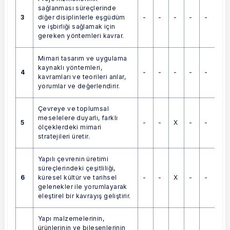
sağlanması süreçlerinde
3
-
-
-
-
-
diğer disiplinlerle eşgüdüm
ve işbirliği sağlamak için
gereken yöntemleri kavrar.
Mimari tasarım ve uygulama
kaynaklı yöntemleri,
4
-
-
-
-
-
kavramları ve teorileri anlar,
yorumlar ve değerlendirir.
Çevreye ve toplumsal
meselelere duyarlı, farklı
5
-
-
X
-
-
ölçeklerdeki mimari
stratejileri üretir.
Yapılı çevrenin üretimi
süreçlerindeki çeşitliliği,
6
-
-
X
-
-
küresel kültür ve tarihsel
gelenekler ile yorumlayarak
eleştirel bir kavrayış geliştirir.
Yapı malzemelerinin,
ürünlerinin ve bileşenlerinin