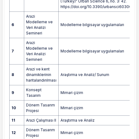
(Turkey)" Urban Science 6, no. 3: 42.
https://doi.org/10.3390/urbansci6030042
Arazi
Modelleme ve
6
Modelleme bilgisayar uygulamaları
Veri Analizi
Semineri
Arazi
Modelleme ve
7
Modelleme bilgisayar uygulamaları
Veri Analizi
Semineri
Arazi ve kent
8
dinamiklerinin
Araştırma ve Analiz/ Sunum
haritalandırılması
Konsept
9
Mimari çizim
Tasarım
Dönem Tasarım
10
Mimari çizim
Projesi
11
Arazi Çalışması II
Araştırma ve Analiz
Dönem Tasarım
12
Mimari çizim
Projesi