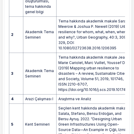
oluşturulması,
tema hakkında
genel bilgi
Tema hakkında akademik makale Sara
Meerow & Joshua P. Newell (2019) Urban
Akademik Tema
resilience for whom, what, when, where,
2
Semineri
and why?, Urban Geography, 40:3, 309-
329, DOI:
10.1080/02723638.2016.1206395
Tema hakkında akademik makale Jean-
Marie Cariolet, Marc Vuillet, Youssef Diab
(2019) Mapping urban resilience to
Akademik Tema
3
disasters – A review, Sustainable Cities
Semineri
and Society, Volume 51, 2019, 101746,
ISSN 2210-6707,
https://doi.org/10.1016/j.scs.2019.101746
4
Arazi Çalışması I
Araştırma ve Analiz
Seçilen kent hakkında akademik makale
Salata, Stefano, Bensu Erdoğan, and
Bersu Ayruş. 2022. "Designing Urban
5
Kent Semineri
Green Infrastructures Using Open-
Source Data—An Example in Çiğli, Izmir