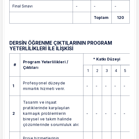
Final Sınavı
-
-
-
Toplam
120
DERSİN ÖĞRENME ÇIKTILARININ PROGRAM
YETERLİLİKLERİ İLE İLİŞKİSİ
Program Yeterlilikleri / Çıktıları
* Katkı Düzeyi
Program Yeterlilikleri /
#
Çıktıları
1
2
3
4
5
Profesyonel düzeyde
1
-
-
-
-
-
mimarlık hizmeti verir.
Tasarım ve inşaat
pratiklerinde karşılaşılan
2
-
-
-
-
-
karmaşık problemlerin
bireysel ve takım halinde
çözümlerinde sorumluluk alır.
Proje hizmetlerinin