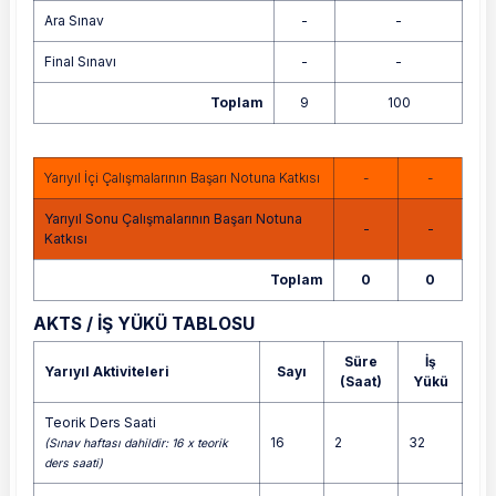
Ara Sınav
-
-
Final Sınavı
-
-
Toplam
9
100
Yarıyıl İçi Çalışmalarının Başarı Notuna Katkısı
-
-
Yarıyıl Sonu Çalışmalarının Başarı Notuna
-
-
Katkısı
Toplam
0
0
AKTS / İŞ YÜKÜ TABLOSU
Süre
İş
Yarıyıl Aktiviteleri
Sayı
(Saat)
Yükü
Teorik Ders Saati
16
2
32
(Sınav haftası dahildir: 16 x teorik
ders saati)