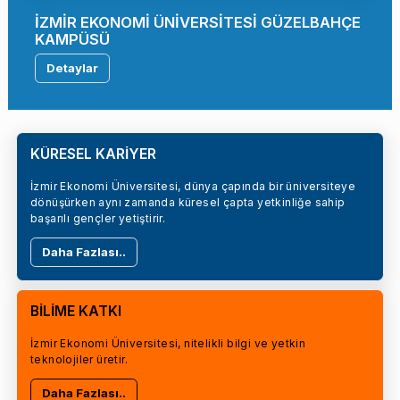
İZMİR EKONOMİ ÜNİVERSİTESİ GÜZELBAHÇE
KAMPÜSÜ
Detaylar
KÜRESEL KARİYER
İzmir Ekonomi Üniversitesi, dünya çapında bir üniversiteye
dönüşürken aynı zamanda küresel çapta yetkinliğe sahip
başarılı gençler yetiştirir.
Daha Fazlası..
BİLİME KATKI
İzmir Ekonomi Üniversitesi, nitelikli bilgi ve yetkin
teknolojiler üretir.
Daha Fazlası..