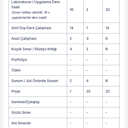
Laboratuvar / Uygulama Ders
Saati
16
2
32
(Sınav haftası dahildir. 16 x
uygulama/lab ders saati)
Sınıf Dışı Ders Çalışması
14
1
14
Arazi Çalışması
2
3
6
Küçük Sınav / Stüdyo Kritiği
4
2
8
Portfolyo
-
-
-
Ödev
-
-
-
Sunum / Jüri Önünde Sunum
2
4
8
Proje
1
20
20
Seminer/Çalıştay
-
-
-
Sözlü Sınav
-
-
-
Ara Sınavlar
-
-
-