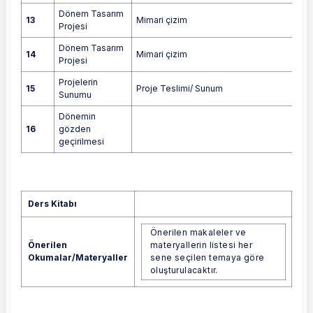
Dönem Tasarım
13
Mimari çizim
Projesi
Dönem Tasarım
14
Mimari çizim
Projesi
Projelerin
15
Proje Teslimi/ Sunum
Sunumu
Dönemin
16
gözden
geçirilmesi
Ders Kitabı
Önerilen makaleler ve
Önerilen makaleler ve materyallerin listes
Önerilen
materyallerin listesi her
Okumalar/Materyaller
sene seçilen temaya göre
oluşturulacaktır.