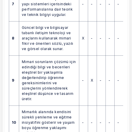
7
-
-
-
-
-
yapı sistemleri içerisindeki
performanslarına dair teorik
ve teknik bilgiyi uygular.
Güncel bilgi ve bilgisayar
tabanlı iletişim teknoloji ve
8
X
-
-
-
-
araçlarını kullanarak mimari
fikir ve önerileri sözlü, yazılı
ve görsel olarak sunar.
Mimari sorunların çözümü için
edindiği bilgi ve becerileri
eleştirel bir yaklaşımla
değerlendirip öğrenme
9
-
X
-
-
-
gereksinimlerini ve
süreçlerini yönlendirerek
eleştirel düşünce ve tasarım
üretir.
Mimarlık alanında kendisini
sürekli yenileme ve eğitme
10
-
-
-
-
-
insiyatifini gösterir ve yaşam
boyu öğrenme yaklaşımı