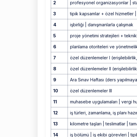
2
profesyonel organizasyonlar | st
3
tipik kapsamlar + özel hizmetler | 
4
işbirliği | danışmanlarla çalışmak
5
proje yönetimi stratejileri + teknik
6
planlama otoriteleri ve yönetmelik
7
özel düzenlemeler I (erişilebilirli
8
özel düzenlemeler II (erişilebilirl
9
Ara Sınav Haftası (ders yapılmaya
10
özel düzenlemeler III
11
muhasebe uygulamaları | vergi hu
12
iş türleri, zamanlama, iş planı haz
13
kilometre taşları | teslimatlar | ta
14
iş bölümü | iş ekibi görevleri | tipi