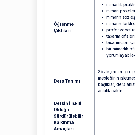
mimarlık prakti
mimari projeler
mimarın sözleşm
mimarın farklı 
Öğrenme
profesyonel uy
Çıktıları
tasarım ofisler
tasarımcılar iç
bir mimarlık of
yorumlayabilec
Sözleşmeler, proje
mesleğinin ışletmesi
Ders Tanımı
başlıklar, ders anl
anlatılacaktır.
Dersin İlişkili
Olduğu
Sürdürülebilir
Kalkınma
Amaçları