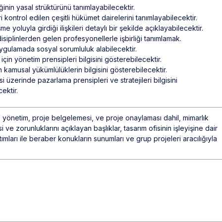
ğinin yasal strüktürünü tanımlayabilecektir.
i kontrol edilen çeşitli hükümet dairelerini tanımlayabilecektir.
e yoluyla girdiği ilişkileri detaylı bir şekilde açıklayabilecektir.
disiplinlerden gelen profesyonellerle işbirliği tanımlamak.
gulamada sosyal sorumluluk alabilecektir.
i için yönetim prensipleri bilgisini gösterebilecektir.
in kamusal yükümlülüklerin bilgisini gösterebilecektir.
isi üzerinde pazarlama prensipleri ve stratejileri bilgisini
ektir.
 yönetim, proje belgelemesi, ve proje onaylaması dahil, mimarlık
 ve zorunluklarını açıklayan başlıklar, tasarım ofisinin işleyişine dair
atımları ile beraber konukların sunumları ve grup projeleri aracılığıyla