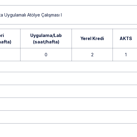
ta Uygulamalı Atölye Çalışması I
ri
Uygulama/Lab
Yerel Kredi
AKTS
hafta)
(saat/hafta)
0
2
1