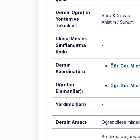
Dersin Öğretim
Soru & Cevap
Yöntem ve
Anlatım / Sunum
Teknikleri
Ulusal Meslek
Sınıflandırma
-
Kodu
Dersin
Öğr. Gör. Mi
Koordinatörü
Öğretim
Öğr. Gör. Mi
Eleman(lar)ı
Yardımcı(ları)
-
Dersin Amacı
Öğrencilere mimarl
Bu dersi başarıyl