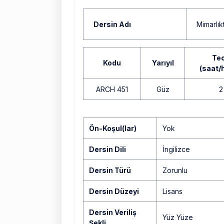
Dersin Adı
Mimarlık
Teo
Kodu
Yarıyıl
(saat/
ARCH 451
Güz
2
Yok
Ön-Koşul(lar)
Yok
Dersin Dili
İngilizce
Dersin Türü
Zorunlu
Dersin Düzeyi
Lisans
Dersin Veriliş
Yüz Yüze
Şekli