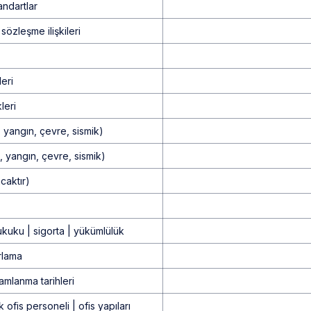
andartlar
sözleşme ilişkileri
leri
leri
k, yangın, çevre, sismik)
ik, yangın, çevre, sismik)
caktır)
kuku | sigorta | yükümlülük
ırlama
mamlanma tarihleri
k ofis personeli | ofis yapıları