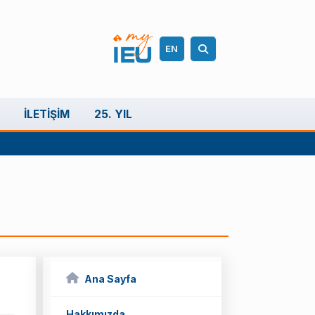
EN
İLETIŞIM
25. YIL
Ana Sayfa
Hakkımızda