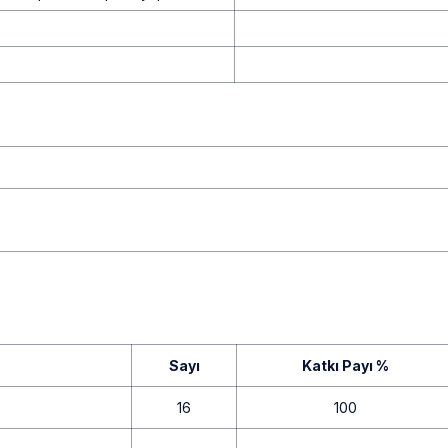
Sayı
Katkı Payı %
16
100