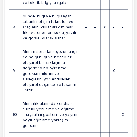
ve teknik bilgiyi uygular.
Güncel bilgi ve bilgisayar
tabanlı iletişim teknoloji ve
8
-
-
X
-
-
araçlarını kullanarak mimari
fikir ve önerileri sözlü, yazılı
ve görsel olarak sunar.
Mimari sorunların çözümü için
edindiği bilgi ve becerileri
eleştirel bir yaklaşımla
değerlendirip öğrenme
9
-
-
-
X
-
gereksinimlerini ve
süreçlerini yönlendirerek
eleştirel düşünce ve tasarım
üretir.
Mimarlık alanında kendisini
sürekli yenileme ve eğitme
10
-
-
-
-
X
insiyatifini gösterir ve yaşam
boyu öğrenme yaklaşımı
geliştirir.