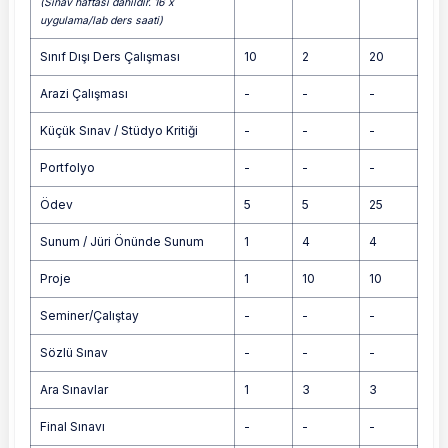
(Sınav haftası dahildir. 16 x
uygulama/lab ders saati)
Sınıf Dışı Ders Çalışması
10
2
20
Arazi Çalışması
-
-
-
Küçük Sınav / Stüdyo Kritiği
-
-
-
Portfolyo
-
-
-
Ödev
5
5
25
Sunum / Jüri Önünde Sunum
1
4
4
Proje
1
10
10
Seminer/Çalıştay
-
-
-
Sözlü Sınav
-
-
-
Ara Sınavlar
1
3
3
Final Sınavı
-
-
-