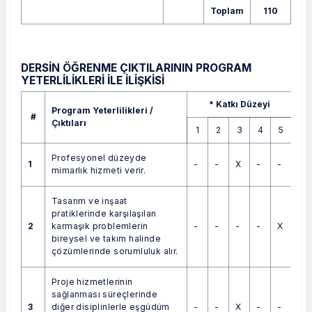
Toplam
110
DERSİN ÖĞRENME ÇIKTILARININ PROGRAM
YETERLİLİKLERİ İLE İLİŞKİSİ
Program Yeterlilikleri / Çıktıları
* Katkı Düzeyi
Program Yeterlilikleri /
#
Çıktıları
1
2
3
4
5
Profesyonel düzeyde
1
-
-
X
-
-
mimarlık hizmeti verir.
Tasarım ve inşaat
pratiklerinde karşılaşılan
2
-
-
-
-
X
karmaşık problemlerin
bireysel ve takım halinde
çözümlerinde sorumluluk alır.
Proje hizmetlerinin
sağlanması süreçlerinde
3
-
-
X
-
-
diğer disiplinlerle eşgüdüm