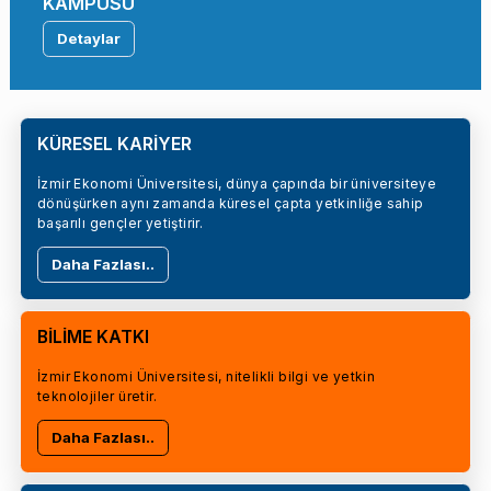
KAMPÜSÜ
Detaylar
KÜRESEL KARİYER
İzmir Ekonomi Üniversitesi, dünya çapında bir üniversiteye
dönüşürken aynı zamanda küresel çapta yetkinliğe sahip
başarılı gençler yetiştirir.
Daha Fazlası..
BİLİME KATKI
İzmir Ekonomi Üniversitesi, nitelikli bilgi ve yetkin
teknolojiler üretir.
Daha Fazlası..