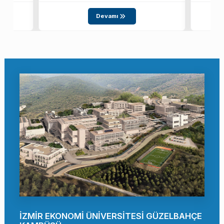
Devamı
İZMİR EKONOMİ ÜNİVERSİTESİ GÜZELBAHÇE