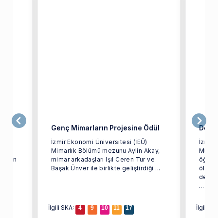
iler
Genç Mimarların Projesine Ödül
Dev Y
İzmir Ekonomi Üniversitesi (İEÜ)
İzmir 
arak
Mimarlık Bölümü mezunu Aylin Akay,
Mühen
i olan
mimar arkadaşları Işıl Ceren Tur ve
öğrenc
ağı
Başak Ünver ile birlikte geliştirdiği ...
ölçekl
depre
...
İlgili SKA:
İlgili S
4
9
10
11
17