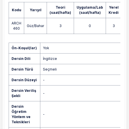
Teori
Uygulama/Lab
Yerel
Kodu
Yarıyıl
A
(saat/hafta)
(saat/hafta)
Kredi
ARCH
Güz/Bahar
3
0
3
460
Yok
Ön-Koşul(lar)
Yok
Dersin Dili
İngilizce
Dersin Türü
Seçmeli
Dersin Düzeyi
-
Dersin Veriliş
-
Şekli
Dersin
Öğretim
-
Yöntem ve
Teknikleri