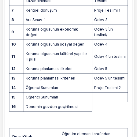
kazandırılması
Teslimi
7
Kentsel dönüşüm
Proje Teslimi 1
8
Ara Sınav-1
Ödev 3
Koruma olgusunun ekonomik
Ödev 3’ün
9
değeri
teslimi/
10
Koruma olgusunun sosyal değeri
Ödev 4
Koruma olgusunun kültürel yapı ile
11
Ödev 4’ün teslimi
ilişkisi
12
Koruma planlaması ilkeleri
Ödev 5
13
Koruma planlaması kriterleri
Ödev 5’ün teslimi
14
Öğrenci Sunumları
Proje Teslimi 2
15
Öğrenci Sunumları
16
Dönemin gözden geçirilmesi
Öğretim elemanı tarafından
Ders Kitabı