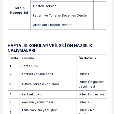
Destek Dersleri
Dersin
Kategorisi
İletişim ve Yönetim Becerileri Dersleri
Aktarılabilir Beceri Dersleri
HAFTALIK KONULAR VE İLGİLİ ÖN HAZIRLIK
ÇALIŞMALARI
Hafta
Konular
Ön Hazırlık
1
Derse Giriş
2
Kentsel koruma nedir
Ödev 1
Ödev 1’in gözden
3
Kültürel Mirasın korunması
geçirilmesi
4
Kentsel doku
Ödev 1’in Teslimi
5
Yapıların yenilenmesi
Ödev 2
Tarihi yapılara yeni işlev
Ödev 2’nin
6