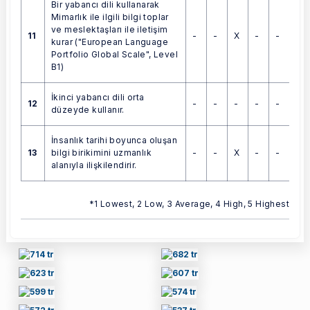
Bir yabancı dili kullanarak
Mimarlık ile ilgili bilgi toplar
ve meslektaşları ile iletişim
11
-
-
X
-
-
kurar ("European Language
Portfolio Global Scale", Level
B1)
İkinci yabancı dili orta
12
-
-
-
-
-
düzeyde kullanır.
İnsanlık tarihi boyunca oluşan
13
-
-
X
-
-
bilgi birikimini uzmanlık
alanıyla ilişkilendirir.
*1 Lowest, 2 Low, 3 Average, 4 High, 5 Highest