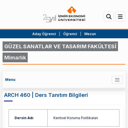
Aday Öğrenci
|
Öğrenci
|
Mezun
GÜZEL SANATLAR VE TASARIM FAKÜLTESİ
Mimarlık
Menu
ARCH 460 | Ders Tanıtım Bilgileri
Dersin Adı
Kentsel Koruma Politikaları