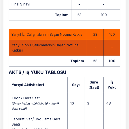
Final Sınavı
-
-
Toplam
23
100
Yarıyıl İçi Çalışmalarının Başarı Notuna Katkısı
23
100
Yarıyıl Sonu Çalışmalarının Başarı Notuna
-
-
Katkısı
Toplam
23
100
AKTS / İŞ YÜKÜ TABLOSU
Süre
İş
Yarıyıl Aktiviteleri
Sayı
(Saat)
Yükü
Teorik Ders Saati
16
3
48
(Sınav haftası dahildir: 16 x teorik
ders saati)
Laboratuvar / Uygulama Ders
Saati
-
-
-