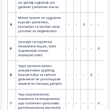
ve işbirliği sağlamak için
gereken yöntemleri kavrar.
Mimari tasarım ve uygulama
kaynaklı yöntemleri,
4
-
-
X
-
-
kavramları ve teorileri anlar,
yorumlar ve değerlendirir.
Çevreye ve toplumsal
meselelere duyarlı, farklı
5
-
-
-
-
X
ölçeklerdeki mimari
stratejileri üretir.
Yapılı çevrenin üretimi
süreçlerindeki çeşitliliği,
6
-
-
-
X
-
küresel kültür ve tarihsel
gelenekler ile yorumlayarak
eleştirel bir kavrayış geliştirir.
Yapı malzemelerinin,
ürünlerinin ve bileşenlerinin
7
-
-
-
-
X
yapı sistemleri içerisindeki
performanslarına dair teorik