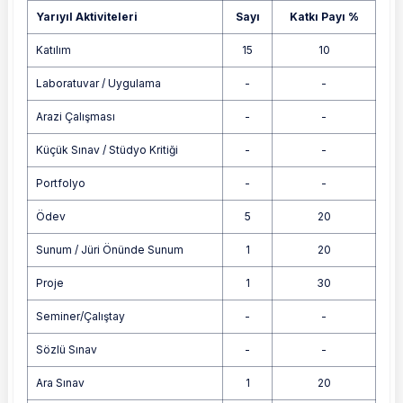
Yarıyıl Aktiviteleri
Sayı
Katkı Payı %
Katılım
15
10
Laboratuvar / Uygulama
-
-
Arazi Çalışması
-
-
Küçük Sınav / Stüdyo Kritiği
-
-
Portfolyo
-
-
Ödev
5
20
Sunum / Jüri Önünde Sunum
1
20
Proje
1
30
Seminer/Çalıştay
-
-
Sözlü Sınav
-
-
Ara Sınav
1
20