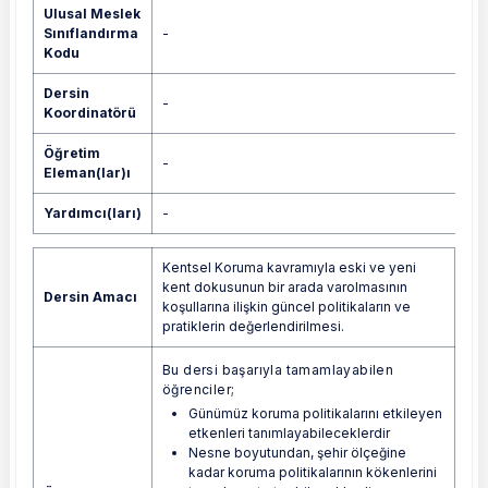
Ulusal Meslek
Sınıflandırma
-
Kodu
Dersin
-
Koordinatörü
Öğretim
-
Eleman(lar)ı
Yardımcı(ları)
-
Kentsel Koruma kavramıyla eski ve yeni
kent dokusunun bir arada varolmasının
Dersin Amacı
koşullarına ilişkin güncel politikaların ve
pratiklerin değerlendirilmesi.
Bu dersi başarıyla tamamlayabilen
öğrenciler;
Günümüz koruma politikalarını etkileyen
etkenleri tanımlayabileceklerdir
Nesne boyutundan, şehir ölçeğine
kadar koruma politikalarının kökenlerini