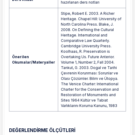
hazırlanan ders notları
Stipe, Robert E. 2003. A Richer
Heritage. Chapel Hill: University of
North Carolina Press. Blake, J.
2008. On Defining the Cultural
Heritage. International and
Comparative Law Quarterly.
Cambridge University Press.
Koolhaas, R. Preservation is
Önerilen
Overtaking Us. Future Anterior.
Okumalar/Materyaller
Volume 1, Number 2, Fall 2004.
Tankut, G. 2003. Dogal ve Tarihi
Çevrenin Korunması: Sorunlar ve
Olası Çözümler. Bilim ve Ütopya.
The Venice Charter: International
Charter for the Conservation and
Restoration of Monuments and
Sites 1964 Kültür ve Tabiat
Varlıklarını Koruma Kanunu, 1983
DEĞERLENDİRME ÖLÇÜTLERİ