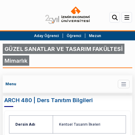
Aday Öğrenci
|
Öğrenci
|
Mezun
GÜZEL SANATLAR VE TASARIM FAKÜLTESİ
Mimarlık
Menu
ARCH 480 | Ders Tanıtım Bilgileri
Dersin Adı
Kentsel Tasarım İlkeleri