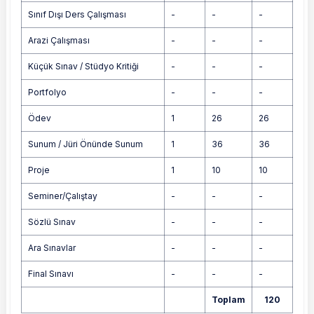
Sınıf Dışı Ders Çalışması
-
-
-
Arazi Çalışması
-
-
-
Küçük Sınav / Stüdyo Kritiği
-
-
-
Portfolyo
-
-
-
Ödev
1
26
26
Sunum / Jüri Önünde Sunum
1
36
36
Proje
1
10
10
Seminer/Çalıştay
-
-
-
Sözlü Sınav
-
-
-
Ara Sınavlar
-
-
-
Final Sınavı
-
-
-
Toplam
120