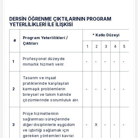
DERSİN ÖĞRENME ÇIKTILARININ PROGRAM
YETERLİLİKLERİ İLE İLİŞKİSİ
Program Yeterlilikleri / Çıktıları
* Katkı Düzeyi
Program Yeterlilikleri /
#
Çıktıları
1
2
3
4
5
Profesyonel düzeyde
1
-
-
-
-
-
mimarlık hizmeti verir.
Tasarım ve inşaat
pratiklerinde karşılaşılan
2
-
-
-
-
-
karmaşık problemlerin
bireysel ve takım halinde
çözümlerinde sorumluluk alır.
Proje hizmetlerinin
sağlanması süreçlerinde
3
-
X
-
-
-
diğer disiplinlerle eşgüdüm
ve işbirliği sağlamak için
gereken yöntemleri kavrar.