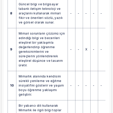
Güncel bilgi ve bilgisayar
tabanlı iletişim teknoloji ve
8
-
-
-
-
-
araçlarını kullanarak mimari
fikir ve önerileri sözlü, yazılı
ve görsel olarak sunar.
Mimari sorunların çözümü için
edindiği bilgi ve becerileri
eleştirel bir yaklaşımla
değerlendirip öğrenme
9
-
-
X
-
-
gereksinimlerini ve
süreçlerini yönlendirerek
eleştirel düşünce ve tasarım
üretir.
Mimarlık alanında kendisini
sürekli yenileme ve eğitme
10
-
-
-
-
-
insiyatifini gösterir ve yaşam
boyu öğrenme yaklaşımı
geliştirir.
Bir yabancı dili kullanarak
Mimarlık ile ilgili bilgi toplar