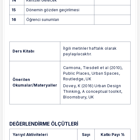
14
Kentsel Gelecek
15
Dönemin gözden geçirilmesi
16
Öğrenci sunumları
İlgili metinler haftalık olarak
Ders Kitabı
paylaşılacaktır.
Carmona, Tiesdell et al (2010),
Public Places, Urban Spaces,
Routledge, UK
Önerilen
Okumalar/Materyaller
Dovey, K (2016) Urban Design
Thinking, A conceptual toolkit,
Bloomsbury, UK
DEĞERLENDİRME ÖLÇÜTLERİ
Yarıyıl Aktiviteleri
Sayı
Katkı Payı %