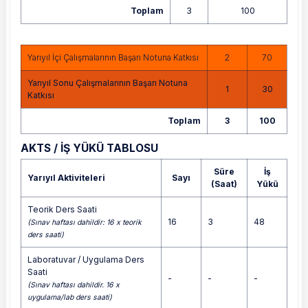
Toplam
3
100
Yarıyıl İçi Çalışmalarının Başarı Notuna Katkısı
2
70
Yarıyıl Sonu Çalışmalarının Başarı Notuna
1
30
Katkısı
Toplam
3
100
AKTS / İŞ YÜKÜ TABLOSU
Süre
İş
Yarıyıl Aktiviteleri
Sayı
(Saat)
Yükü
Teorik Ders Saati
16
3
48
(Sınav haftası dahildir: 16 x teorik
ders saati)
Laboratuvar / Uygulama Ders
Saati
-
-
-
(Sınav haftası dahildir. 16 x
uygulama/lab ders saati)