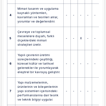
Mimari tasarım ve uygulama
kaynaklı yöntemleri,
4
-
-
-
-
-
kavramları ve teorileri anlar,
yorumlar ve değerlendirir.
Çevreye ve toplumsal
meselelere duyarlı, farklı
5
-
-
X
-
-
ölçeklerdeki mimari
stratejileri üretir.
Yapılı çevrenin üretimi
süreçlerindeki çeşitliliği,
6
-
-
-
-
-
küresel kültür ve tarihsel
gelenekler ile yorumlayarak
eleştirel bir kavrayış geliştirir.
Yapı malzemelerinin,
ürünlerinin ve bileşenlerinin
7
-
-
-
-
-
yapı sistemleri içerisindeki
performanslarına dair teorik
ve teknik bilgiyi uygular.