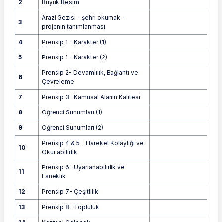
2
Büyük Resim
Arazi Gezisi - şehri okumak -
3
projenın tanımlanması
4
Prensip 1 - Karakter (1)
5
Prensip 1 - Karakter (2)
Prensip 2- Devamlılık, Bağlantı ve
6
Çevreleme
7
Prensip 3- Kamusal Alanın Kalitesi
8
Öğrenci Sunumları (1)
9
Öğrenci Sunumları (2)
Prensip 4 & 5 - Hareket Kolaylığı ve
10
Okunabilirlik
Prensip 6- Uyarlanabilirlik ve
11
Esneklik
12
Prensip 7- Çeşitlilik
13
Prensip 8- Topluluk