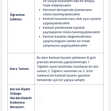
ve sosyal boyutlarını dair bir anlayış
ifade edebilecektir.
Kenstsel dönüşümde planlamanın
rolünü tanımlayabilecektir.
Öğrenme
Kentsel tasarımın bazı ufuk açıcı açılarını
Çıktıları
uygulayabilecektir.
Kentsel yenilemede topluluk
paydaşlarının rolünü tanımlayabilecektir.
Kentsel karakter değerlendirmesi
çalışma bilgisini verilen bir örnek
çalışmasına uygulayabilecektir.
Bu ders kentsel tasarım çıktılarının 8 gizli
prensibi etrafında yapılandırılmıştır. 1.
Öğretim üyesi tarafından hazırlanan bir dizi
Ders Tanımı
sunum, 2. Öğrenci sunumları ve 3. İzmir
merkezli bir kentsel tasarım gezintisi
temelinde üçlü bir yapıya sahiptir.
Dersin İlişkili
Olduğu
Sürdürülebilir
Kalkınma
Amaçları