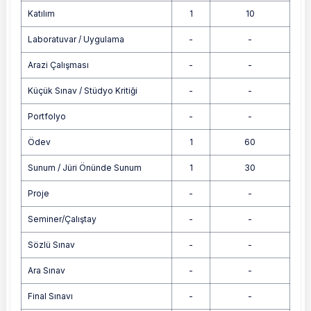
Katılım
1
10
Laboratuvar / Uygulama
-
-
Arazi Çalışması
-
-
Küçük Sınav / Stüdyo Kritiği
-
-
Portfolyo
-
-
Ödev
1
60
Sunum / Jüri Önünde Sunum
1
30
Proje
-
-
Seminer/Çalıştay
-
-
Sözlü Sınav
-
-
Ara Sınav
-
-
Final Sınavı
-
-