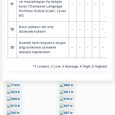
ve meslektaşları ile iletişim
11
-
-
-
-
-
kurar ("European Language
Portfolio Global Scale", Level
B1)
İkinci yabancı dili orta
12
-
-
-
-
-
düzeyde kullanır.
İnsanlık tarihi boyunca oluşan
13
-
-
-
-
-
bilgi birikimini uzmanlık
alanıyla ilişkilendirir.
*1 Lowest, 2 Low, 3 Average, 4 High, 5 Highest