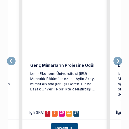
iler
Genç Mimarların Projesine Ödül
Dev Y
İzmir Ekonomi Üniversitesi (İEÜ)
İzmir 
arak
Mimarlık Bölümü mezunu Aylin Akay,
Mühen
i olan
mimar arkadaşları Işıl Ceren Tur ve
öğrenc
ağı
Başak Ünver ile birlikte geliştirdiği ...
ölçekl
depre
...
İlgili SKA:
İlgili S
4
9
10
11
17
Devamı