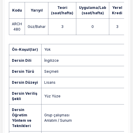
Teori
Uygulama/Lab
Yerel
Kodu
Yarıyıl
A
(saat/hafta)
(saat/hafta)
Kredi
ARCH
Güz/Bahar
3
0
3
480
Yok
Ön-Koşul(lar)
Yok
Dersin Dili
İngilizce
Dersin Türü
Seçmeli
Dersin Düzeyi
Lisans
Dersin Veriliş
Yüz Yüze
Şekli
Dersin
Öğretim
Grup çalışması
Yöntem ve
Anlatım / Sunum
Teknikleri