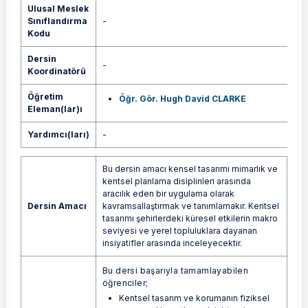
Ulusal Meslek
Sınıflandırma
-
Kodu
Dersin
-
Koordinatörü
Öğretim
Öğr. Gör. Hugh David CLARKE
Eleman(lar)ı
Yardımcı(ları)
-
Bu dersin amacı kensel tasarımı mimarlık ve
kentsel planlama disiplinleri arasında
aracılık eden bir uygulama olarak
Dersin Amacı
kavramsallaştırmak ve tanımlamakır. Kentsel
tasarımı şehirlerdeki küresel etkilerin makro
seviyesi ve yerel topluluklara dayanan
insiyatifler arasında inceleyecektir.
Bu dersi başarıyla tamamlayabilen
öğrenciler;
Kentsel tasarım ve korumanın fiziksel