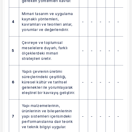
gereken yöntemleri kavrar.
Mimari tasarım ve uygulama
kaynaklı yöntemleri,
4
-
-
-
-
-
kavramları ve teorileri anlar,
yorumlar ve değerlendirir.
Çevreye ve toplumsal
meselelere duyarlı, farklı
5
-
-
-
-
-
ölçeklerdeki mimari
stratejileri üretir.
Yapılı çevrenin üretimi
süreçlerindeki çeşitliliği,
6
-
-
-
-
-
küresel kültür ve tarihsel
gelenekler ile yorumlayarak
eleştirel bir kavrayış geliştirir.
Yapı malzemelerinin,
ürünlerinin ve bileşenlerinin
7
-
-
-
-
-
yapı sistemleri içerisindeki
performanslarına dair teorik
ve teknik bilgiyi uygular.