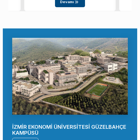
Devamı
İZMİR EKONOMİ ÜNİVERSİTESİ GÜZELBAHÇE
KAMPÜSÜ