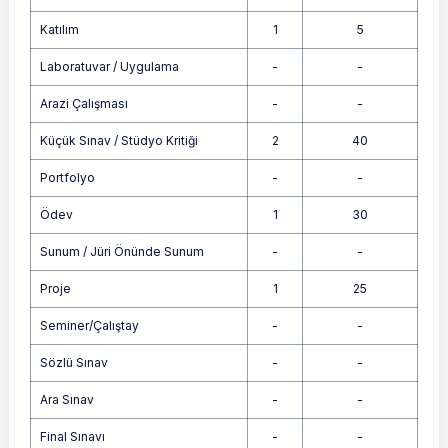
Katılım
1
5
Laboratuvar / Uygulama
-
-
Arazi Çalışması
-
-
Küçük Sınav / Stüdyo Kritiği
2
40
Portfolyo
-
-
Ödev
1
30
Sunum / Jüri Önünde Sunum
-
-
Proje
1
25
Seminer/Çalıştay
-
-
Sözlü Sınav
-
-
Ara Sınav
-
-
Final Sınavı
-
-