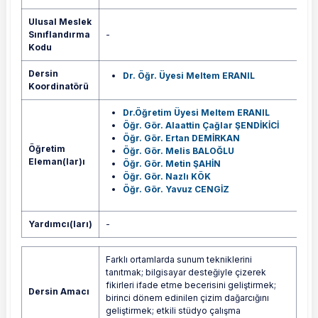
Ulusal Meslek
Sınıflandırma
-
Kodu
Dersin
Dr. Öğr. Üyesi Meltem ERANIL
Koordinatörü
Dr.Öğretim Üyesi Meltem ERANIL
Öğr. Gör. Alaattin Çağlar ŞENDİKİCİ
Öğr. Gör. Ertan DEMİRKAN
Öğretim
Öğr. Gör. Melis BALOĞLU
Eleman(lar)ı
Öğr. Gör. Metin ŞAHİN
Öğr. Gör. Nazlı KÖK
Öğr. Gör. Yavuz CENGİZ
Yardımcı(ları)
-
Farklı ortamlarda sunum tekniklerini
tanıtmak; bilgisayar desteğiyle çizerek
fikirleri ifade etme becerisini geliştirmek;
Dersin Amacı
birinci dönem edinilen çizim dağarcığını
geliştirmek; etkili stüdyo çalışma