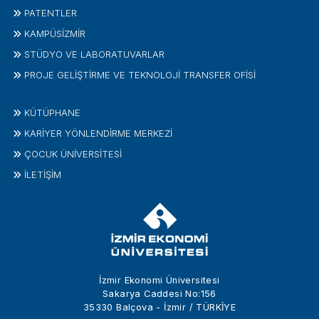
PATENTLER
KAMPÜSİZMIR
STÜDYO VE LABORATUVARLAR
PROJE GELIŞTIRME VE TEKNOLOJI TRANSFER OFISI
KÜTÜPHANE
KARİYER YÖNLENDİRME MERKEZİ
ÇOCUK ÜNIVERSITESI
İLETIŞIM
İzmir Ekonomi Üniversitesi
Sakarya Caddesi No:156
35330 Balçova - İzmir / TÜRKİYE