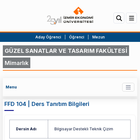
Aday Öğrenci
|
Öğrenci
|
Mezun
GÜZEL SANATLAR VE TASARIM FAKÜLTESİ
Mimarlık
Menu
FFD 104 | Ders Tanıtım Bilgileri
Dersin Adı
Bilgisayar Destekli Teknik Çizim