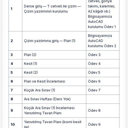
cetveli, gönye
Derse giriş — T cetveli ile çizim —
takımı, kalemler,
1
Çizim yazılımının kurulumu
A2 kâğıdı vb.)
Bilgisayarınıza
AutoCAD
kurulumu Ödev 1
Bilgisayarınıza
2
Çizim yazılımına giriş — Plan (1)
AutoCAD
kurulumu Ödev 2
3
Plan (2)
Ödev 3
4
Kesit (1)
Ödev 4
5
Kesit (2)
Ödev 5
6
Plan ve Kesit İncelemesi
Ödev 6
7
Küçük Ara Sınav (1)
Ödev 7
8
Ara Sınav Haftası (Ders Yok)
Küçük Ara Sınav (1) İncelemesi
9
Ödev 8
Yansıtılmış Tavan Planı
Yansıtılmış Tavan Planı (kısmi kesit
10
Ödev 9
ile)