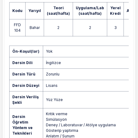
Teori
Uygulama/Lab
Yerel
Kodu
Yarıyıl
AKTS
(saat/hafta)
(saat/hafta)
Kredi
FFD
Bahar
2
2
3
3
104
Yok
Ön-Koşul(lar)
Yok
Dersin Dili
İngilizce
Dersin Türü
Zorunlu
Dersin Düzeyi
Lisans
Dersin Veriliş
Yüz Yüze
Şekli
Kritik verme
Dersin
Simülasyon
Öğretim
Deney / Laboratuvar / Atölye uygulama
Yöntem ve
Gösterip yaptırma
Teknikleri
Anlatım / Sunum