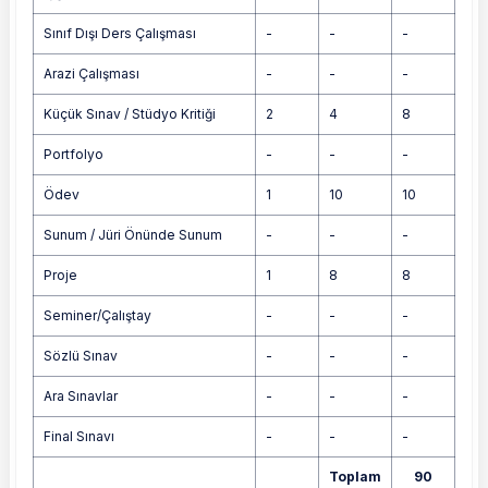
Sınıf Dışı Ders Çalışması
-
-
-
Arazi Çalışması
-
-
-
Küçük Sınav / Stüdyo Kritiği
2
4
8
Portfolyo
-
-
-
Ödev
1
10
10
Sunum / Jüri Önünde Sunum
-
-
-
Proje
1
8
8
Seminer/Çalıştay
-
-
-
Sözlü Sınav
-
-
-
Ara Sınavlar
-
-
-
Final Sınavı
-
-
-
Toplam
90