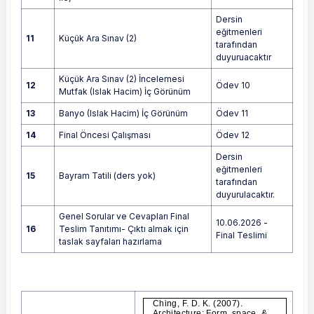
Dersin
eğitmenleri
11
Küçük Ara Sınav (2)
tarafından
duyuruacaktır
Küçük Ara Sınav (2) İncelemesi
12
Ödev 10
Mutfak (Islak Hacim) İç Görünüm
13
Banyo (Islak Hacim) İç Görünüm
Ödev 11
14
Final Öncesi Çalışması
Ödev 12
Dersin
eğitmenleri
15
Bayram Tatili (ders yok)
tarafından
duyurulacaktır.
Genel Sorular ve Cevapları Final
10.06.2026 -
16
Teslim Tanıtımı- Çıktı almak için
Final Teslimi
taslak sayfaları hazırlama
Ching, F. D. K. (2007).
Ching, F. D. K. (2007). Architecture: For
Architecture: Form, space, &