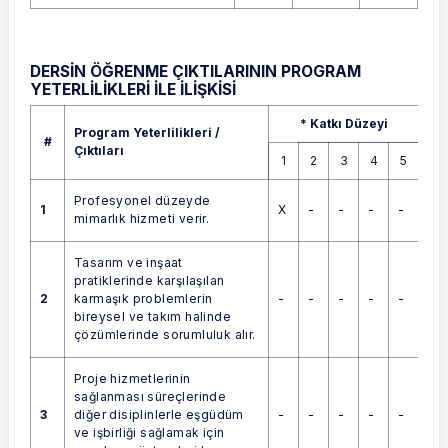
DERSİN ÖĞRENME ÇIKTILARININ PROGRAM
YETERLİLİKLERİ İLE İLİŞKİSİ
Program Yeterlilikleri / Çıktıları
* Katkı Düzeyi
Program Yeterlilikleri /
#
Çıktıları
1
2
3
4
5
Profesyonel düzeyde
1
X
-
-
-
-
mimarlık hizmeti verir.
Tasarım ve inşaat
pratiklerinde karşılaşılan
2
-
-
-
-
-
karmaşık problemlerin
bireysel ve takım halinde
çözümlerinde sorumluluk alır.
Proje hizmetlerinin
sağlanması süreçlerinde
3
-
-
-
-
-
diğer disiplinlerle eşgüdüm
ve işbirliği sağlamak için