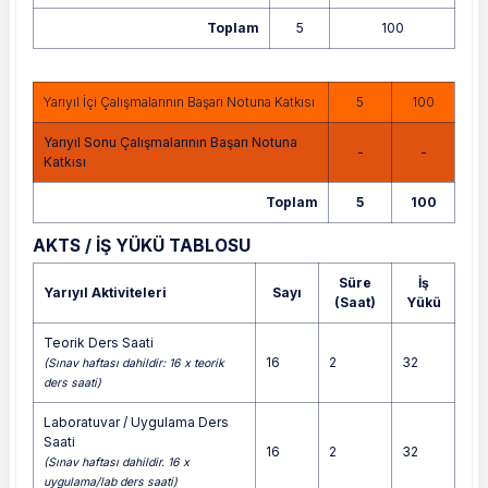
Toplam
5
100
Yarıyıl İçi Çalışmalarının Başarı Notuna Katkısı
5
100
Yarıyıl Sonu Çalışmalarının Başarı Notuna
-
-
Katkısı
Toplam
5
100
AKTS / İŞ YÜKÜ TABLOSU
Süre
İş
Yarıyıl Aktiviteleri
Sayı
(Saat)
Yükü
Teorik Ders Saati
16
2
32
(Sınav haftası dahildir: 16 x teorik
ders saati)
Laboratuvar / Uygulama Ders
Saati
16
2
32
(Sınav haftası dahildir. 16 x
uygulama/lab ders saati)