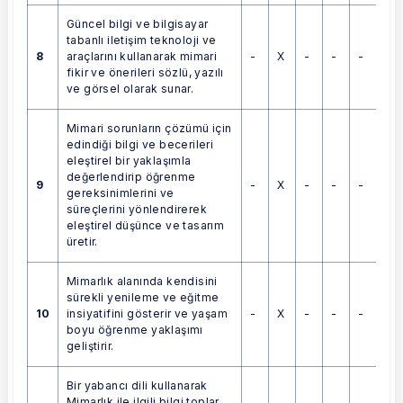
Güncel bilgi ve bilgisayar
tabanlı iletişim teknoloji ve
8
-
X
-
-
-
araçlarını kullanarak mimari
fikir ve önerileri sözlü, yazılı
ve görsel olarak sunar.
Mimari sorunların çözümü için
edindiği bilgi ve becerileri
eleştirel bir yaklaşımla
değerlendirip öğrenme
9
-
X
-
-
-
gereksinimlerini ve
süreçlerini yönlendirerek
eleştirel düşünce ve tasarım
üretir.
Mimarlık alanında kendisini
sürekli yenileme ve eğitme
10
-
X
-
-
-
insiyatifini gösterir ve yaşam
boyu öğrenme yaklaşımı
geliştirir.
Bir yabancı dili kullanarak
Mimarlık ile ilgili bilgi toplar