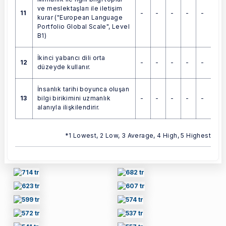
ve meslektaşları ile iletişim
11
-
-
-
-
-
kurar ("European Language
Portfolio Global Scale", Level
B1)
İkinci yabancı dili orta
12
-
-
-
-
-
düzeyde kullanır.
İnsanlık tarihi boyunca oluşan
13
-
-
-
-
-
bilgi birikimini uzmanlık
alanıyla ilişkilendirir.
*1 Lowest, 2 Low, 3 Average, 4 High, 5 Highest