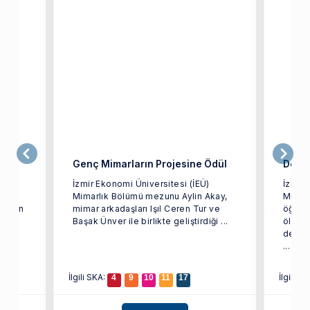
iler
Genç Mimarların Projesine Ödül
Dev Y
İzmir Ekonomi Üniversitesi (İEÜ)
İzmir 
arak
Mimarlık Bölümü mezunu Aylin Akay,
Mühen
i olan
mimar arkadaşları Işıl Ceren Tur ve
öğrenc
ağı
Başak Ünver ile birlikte geliştirdiği ...
ölçekl
depre
...
İlgili SKA:
İlgili S
4
9
10
11
17