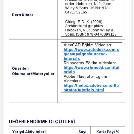
order. Hoboken, N. J: John
Wiley & Sons. ISBN: 978-
0471752165
Ders Kitabı
Ching, F. D. K. (2009).
Architectural graphics.
Hoboken, N.J: John Wiley &
Sons. ISBN: 978-0470399118
AutoCAD Eğitim Videoları:
AutoCAD Eğitim Videoları: https://www.aut
https://www.autodesk.com.s
g/campaigns/autocad-
tutorials
Rhinoceros Eğitim Videoları:
https://www.rhino3d.com/tut
Önerilen
orials
Okumalar/Materyaller
Adobe Illustrator Eğitim
Videoları:
https://helpx.adobe.com/illu
strator/tutorials.html
DEĞERLENDİRME ÖLÇÜTLERİ
Yarıyıl Aktiviteleri
Sayı
Katkı Payı %