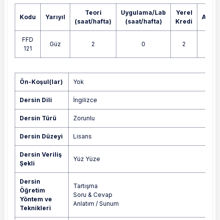
Teori
Uygulama/Lab
Yerel
Kodu
Yarıyıl
AKTS
(saat/hafta)
(saat/hafta)
Kredi
FFD
Güz
2
0
2
2
121
Yok
Ön-Koşul(lar)
Yok
Dersin Dili
İngilizce
Dersin Türü
Zorunlu
Dersin Düzeyi
Lisans
Dersin Veriliş
Yüz Yüze
Şekli
Dersin
Tartışma
Öğretim
Soru & Cevap
Yöntem ve
Anlatım / Sunum
Teknikleri