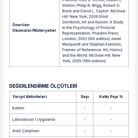
Stinton, Philip R. Wigg, Robert O.
Bone and David L. Cayton. McGraw
Hill: New York, 2006.Ernst
Gombrich, Art and Illusion: A Study
Önerilen
in the Psychology of Pictorial
Okumalar/Materyaller
Representation. Phaidon Press:
London, 2002 (6th edition).Janet
Marquardt and Stephen Eskilson,
Frames of Reference: Art, History
and the World. McGraw Hill: New
York, 2005 (16th edition).
DEĞERLENDİRME ÖLÇÜTLERİ
Yarıyıl Aktiviteleri
Sayı
Katkı Payı %
Katılım
-
-
Laboratuvar / Uygulama
-
-
Arazi Çalışması
-
-