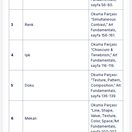
sayfa 56-60.
Okuma Parçası:
“Simultaneous
3
Renk
Contrast,” Art
Fundamentals,
sayfa 156-161.
Okuma Parçası:
“Chiascuro &
4
Işık
Tenebrism,” Art
Fundamentals,
sayfa 116-119.
Okuma Parçası:
“Texture, Pattern,
5
Doku
Composition,” Art
Fundamentals,
sayfa 136-139.
Okuma Parçası:
“Line, Shape,
Value, Texture,
6
Mekan
Color, Space,”Art
Fundamentals,
sayfa 202-207.