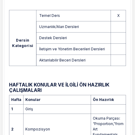
Temel Ders
X
Uzmanlık/Alan Dersleri
Destek Dersleri
Dersin
Kategorisi
İletişim ve Yönetim Becerileri Dersleri
Aktarılabilir Beceri Dersleri
HAFTALIK KONULAR VE İLGİLİ ÖN HAZIRLIK
ÇALIŞMALARI
Hafta
Konular
Ön Hazırlık
1
Giriş
Okuma Parçası:
“Proportion,”from
2
Kompozisyon
Art
Fundamentals,