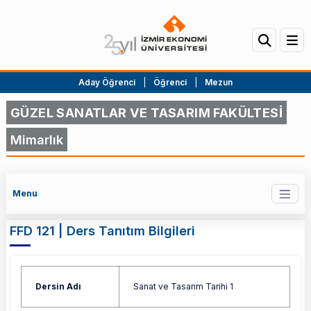
Aday Öğrenci
|
Öğrenci
|
Mezun
GÜZEL SANATLAR VE TASARIM FAKÜLTESİ
Mimarlık
Menu
FFD 121 | Ders Tanıtım Bilgileri
Dersin Adı
Sanat ve Tasarım Tarihi 1