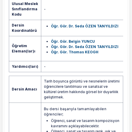
Ulusal Meslek
Sınıflandırma
-
Kodu
Dersin
Öğr. Gör. Dr. Seda ÖZEN TANYILDIZI
Koordinatörü
Öğr. Gör. Belgin YUNCU
Öğretim
Öğr. Gör. Dr. Seda ÖZEN TANYILDIZI
Eleman(lar)ı
Öğr. Gör. Thomas KEOGH
Yardımcı(ları)
-
Tarih boyunca görüntü ve nesnelerin üretimi
öğrencilere tanıtılması ve sanatsal ve
Dersin Amacı
kültürel üretim hakkında görsel bir duyarlılık
geliştirmek.
Bu dersi başarıyla tamamlayabilen
öğrenciler;
Öğrenci, sanat ve tasarım kompozisyon
kavramını açıklayabilecektir.
Öğrenci, sanat ve tasarım renk, ışık ve