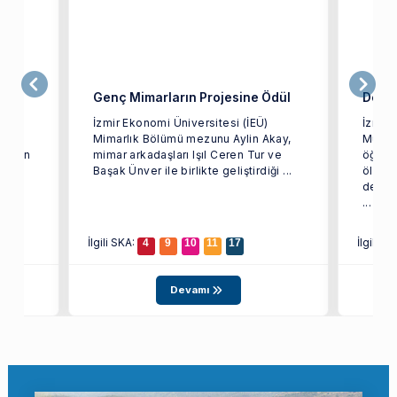
iler
Genç Mimarların Projesine Ödül
Dev Y
İzmir Ekonomi Üniversitesi (İEÜ)
İzmir 
arak
Mimarlık Bölümü mezunu Aylin Akay,
Mühen
i olan
mimar arkadaşları Işıl Ceren Tur ve
öğrenc
ağı
Başak Ünver ile birlikte geliştirdiği ...
ölçekl
depre
...
İlgili SKA:
İlgili S
4
9
10
11
17
Devamı