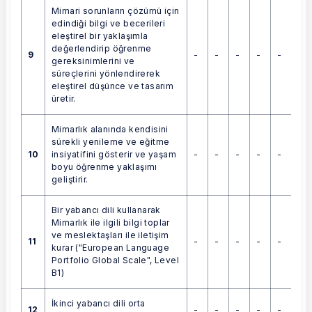
Mimari sorunların çözümü için
edindiği bilgi ve becerileri
eleştirel bir yaklaşımla
değerlendirip öğrenme
9
-
-
-
-
-
gereksinimlerini ve
süreçlerini yönlendirerek
eleştirel düşünce ve tasarım
üretir.
Mimarlık alanında kendisini
sürekli yenileme ve eğitme
10
-
-
-
-
-
insiyatifini gösterir ve yaşam
boyu öğrenme yaklaşımı
geliştirir.
Bir yabancı dili kullanarak
Mimarlık ile ilgili bilgi toplar
ve meslektaşları ile iletişim
11
-
-
-
-
-
kurar ("European Language
Portfolio Global Scale", Level
B1)
İkinci yabancı dili orta
12
-
-
-
-
-