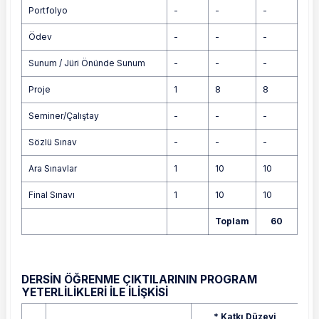
Portfolyo
-
-
-
Ödev
-
-
-
Sunum / Jüri Önünde Sunum
-
-
-
Proje
1
8
8
Seminer/Çalıştay
-
-
-
Sözlü Sınav
-
-
-
Ara Sınavlar
1
10
10
Final Sınavı
1
10
10
Toplam
60
DERSİN ÖĞRENME ÇIKTILARININ PROGRAM
YETERLİLİKLERİ İLE İLİŞKİSİ
Program Yeterlilikleri / Çıktıları
* Katkı Düzeyi