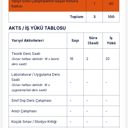
Yarıyıl Sonu Çalışmalarının Başarı Notuna
1
40
Katkısı
Toplam
3
100
AKTS / İŞ YÜKÜ TABLOSU
Süre
İş
Yarıyıl Aktiviteleri
Sayı
(Saat)
Yükü
Teorik Ders Saati
16
2
32
(Sınav haftası dahildir: 16 x teorik
ders saati)
Laboratuvar / Uygulama Ders
Saati
-
-
-
(Sınav haftası dahildir. 16 x
uygulama/lab ders saati)
Sınıf Dışı Ders Çalışması
-
-
-
Arazi Çalışması
-
-
-
Küçük Sınav / Stüdyo Kritiği
-
-
-