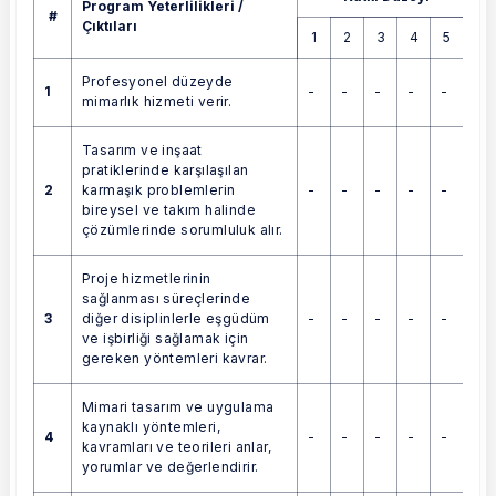
Program Yeterlilikleri /
#
Çıktıları
1
2
3
4
5
Profesyonel düzeyde
1
-
-
-
-
-
mimarlık hizmeti verir.
Tasarım ve inşaat
pratiklerinde karşılaşılan
2
-
-
-
-
-
karmaşık problemlerin
bireysel ve takım halinde
çözümlerinde sorumluluk alır.
Proje hizmetlerinin
sağlanması süreçlerinde
3
-
-
-
-
-
diğer disiplinlerle eşgüdüm
ve işbirliği sağlamak için
gereken yöntemleri kavrar.
Mimari tasarım ve uygulama
kaynaklı yöntemleri,
4
-
-
-
-
-
kavramları ve teorileri anlar,
yorumlar ve değerlendirir.