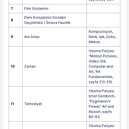
7
Film Gösterimi
Ders Konularının Gözden
8
Geçirilmesi / Sınava Hazırlık
Kompozisyon,
9
Ara Sınav
Renk, Işık, Doku,
Mekan
Okuma Parçası:
“Motion Pictures,
Video, the
10
Zaman
Computer and
Art, ”Art
Fundamentals,
sayfa 213-215.
Okuma Parçası:
Ernst Gombrich,
“Pygmalion’s
11
Temsiliyet
Power,” Art and
Illusion, sayfa
80-83.
Okuma Parçası: