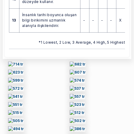
düzeyde kullanır.
İnsanlık tarihi boyunca oluşan
13
-
-
-
-
X
bilgi birikimini uzmanlık
alanıyla ilişkilendirir.
*1 Lowest, 2 Low, 3 Average, 4 High, 5 Highest