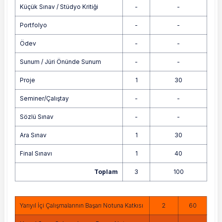
Küçük Sınav / Stüdyo Kritiği
-
-
Portfolyo
-
-
Ödev
-
-
Sunum / Jüri Önünde Sunum
-
-
Proje
1
30
Seminer/Çalıştay
-
-
Sözlü Sınav
-
-
Ara Sınav
1
30
Final Sınavı
1
40
Toplam
3
100
Yarıyıl İçi Çalışmalarının Başarı Notuna Katkısı
2
60