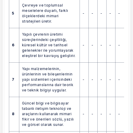
Çevreye ve toplumsal
meselelere duyarlı, farklı
5
-
-
-
-
-
ölçeklerdeki mimari
stratejileri üretir.
Yapılı çevrenin üretimi
süreçlerindeki çeşitliliği,
6
-
-
-
-
-
küresel kültür ve tarihsel
gelenekler ile yorumlayarak
eleştirel bir kavrayış geliştirir.
Yapı malzemelerinin,
ürünlerinin ve bileşenlerinin
7
-
-
-
-
-
yapı sistemleri içerisindeki
performanslarına dair teorik
ve teknik bilgiyi uygular.
Güncel bilgi ve bilgisayar
tabanlı iletişim teknoloji ve
8
-
-
-
-
-
araçlarını kullanarak mimari
fikir ve önerileri sözlü, yazılı
ve görsel olarak sunar.