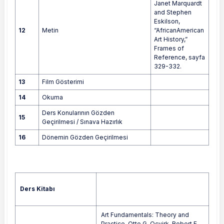
Janet Marquardt
and Stephen
Eskilson,
12
Metin
“AfricanAmerican
Art History,”
Frames of
Reference, sayfa
329-332.
13
Film Gösterimi
14
Okuma
Ders Konularının Gözden
15
Geçirilmesi / Sınava Hazırlık
16
Dönemin Gözden Geçirilmesi
Ders Kitabı
Art Fundamentals: Theory and
Practice. Otto G. Ocvirk, Robert E.